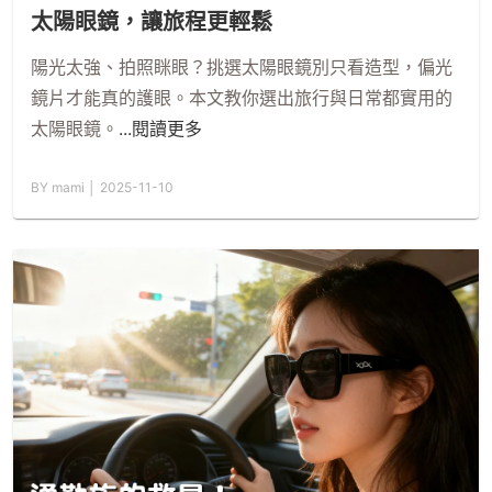
太陽眼鏡，讓旅程更輕鬆
陽光太強、拍照眯眼？挑選太陽眼鏡別只看造型，偏光
鏡片才能真的護眼。本文教你選出旅行與日常都實用的
太陽眼鏡。
...閱讀更多
BY mami │ 2025-11-10