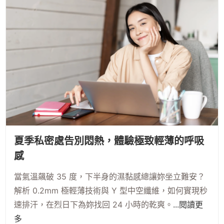
夏季私密處告別悶熱，體驗極致輕薄的呼吸
感
當氣溫飆破 35 度，下半身的濕黏感總讓妳坐立難安？
解析 0.2mm 極輕薄技術與 Y 型中空纖維，如何實現秒
速排汗，在烈日下為妳找回 24 小時的乾爽。
...閱讀更
多