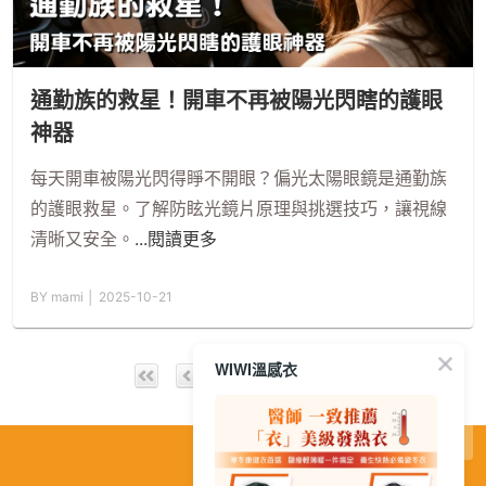
通勤族的救星！開車不再被陽光閃瞎的護眼
神器
每天開車被陽光閃得睜不開眼？偏光太陽眼鏡是通勤族
的護眼救星。了解防眩光鏡片原理與挑選技巧，讓視線
清晰又安全。
...閱讀更多
BY mami │ 2025-10-21
WIWI溫感衣
3 / 10
繁
│
简