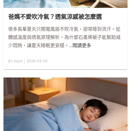
爸媽不愛吹冷氣？透氣涼感被怎麼選
很多長輩夏天只開電風扇不吹冷氣，卻常睡到流汗。從
體感溫度與透氣原理解析，為什麼石墨烯被子能幫助減
少悶熱，讓夏天睡眠更安穩。
...閱讀更多
BY mami │ 2026-03-05