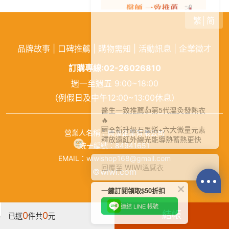
繁
│
简
品牌故事
|
口碑推薦
|
購物需知
|
活動訊息
|
企業徵才
訂購專線:
02-26026810
週一至週五 9:00~18:00
（例假日及中午12:00~13:00休息）
醫生一致推薦👍第5代溫灸發熱衣
🔥
🆕全新升級石墨烯+六大微量元素
營業人名稱：興濠企業有限公司
釋放遠紅外線光能導熱蓄熱更快
統一編號：84941651
EMAIL：wiwishop168@gmail.com
回覆至 WIWI溫感衣
©wiwi.com
一鍵訂閱領取$50折扣
連結 LINE 帳號
結帳
0
0
已選
件
共
元