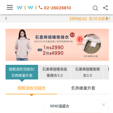
02-26026810
【限時組合】買2件涼感衣享兒童半
極輕波紋羽絨衣/
石墨烯極暖長版
石墨烯極暖衝鋒
搖
灸熱蜂巢外套
衝鋒衣3.0
衣3.0
極輕波紋羽絨衣
炙熱蜂巢外套
WIWI溫感衣