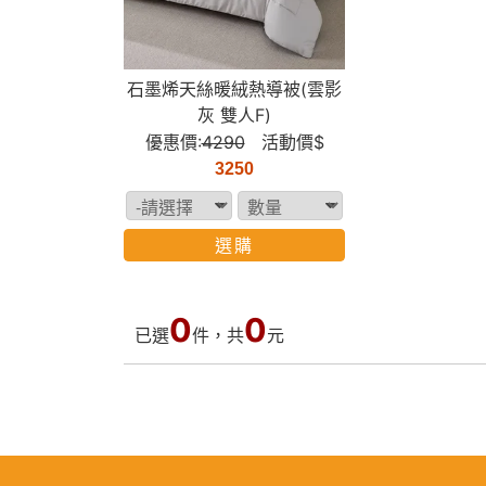
石墨烯天絲暖絨熱導被(雲影
灰 雙人F)
優惠價:
4290
活動價$
3250
選購
0
0
已選
件，共
元