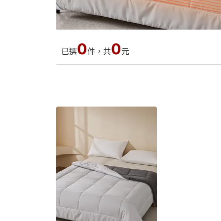
0
0
已選
件，共
元