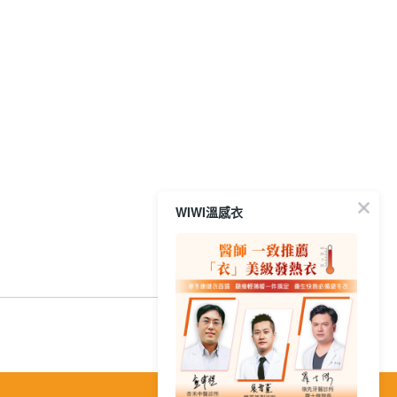
WIWI溫感衣
結帳
繁
│
简