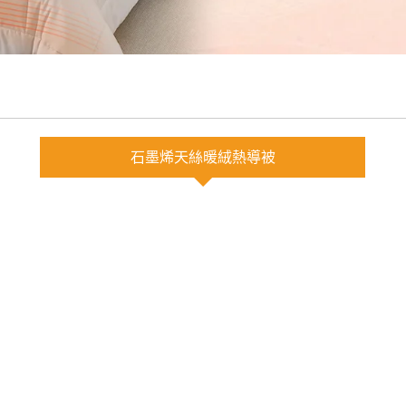
石墨烯天絲暖絨熱導被