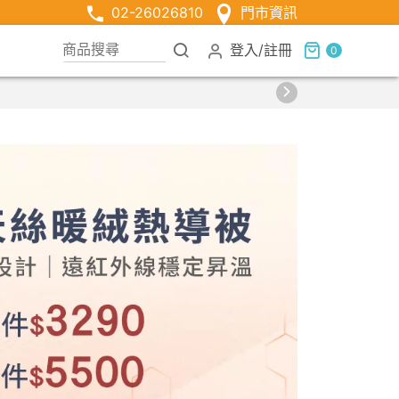
02-26026810
門市資訊
登入
/
註冊
0
【Fun暑假】滿$250