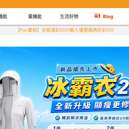
機能
童機能
生活好物
Blog
【Fun暑假】全館滿$5000輸入優惠碼再折$500