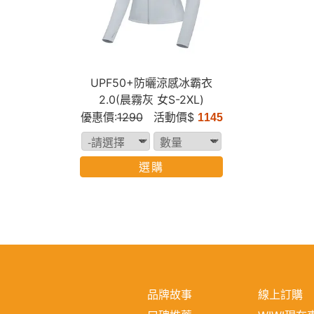
UPF50+防曬涼感冰霸衣
2.0(晨霧灰 女S-2XL)
優惠價:
1290
活動價$
1145
選購
品牌故事
線上訂購