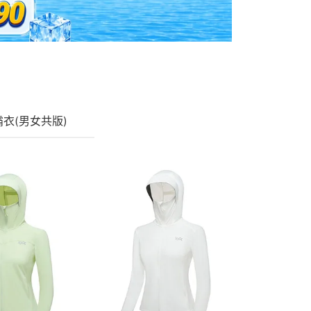
霸衣(男女共版)