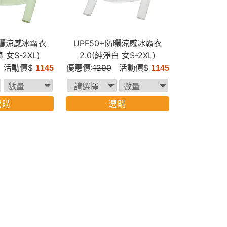
防曬涼感冰霸衣
UPF50+防曬涼感冰霸衣
 女S-2XL)
2.0(純淨白 女S-2XL)
活動價$
優惠價:
1290
活動價$
1145
1145
選購
選購