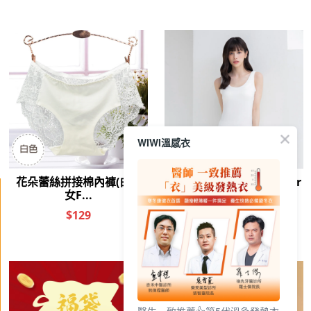
鈦銀膠囊0透光輕旅傘-櫻雪
鈦銀膠囊0透光輕旅傘-晴空
粉
藍
優惠價:
799
優惠價:
799
活動價$
活動價$
645
645
選購
選購
WIWI溫感衣
繁
│
简
品牌故事
|
口碑推薦
|
購物需知
|
活動訊息
|
企業徵才
訂購專線:
02-26026810
週一至週五 9:00~18:00
（例假日及中午12:00~13:00休息）