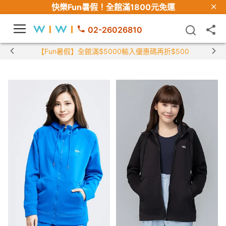
快樂Fun暑假！
全館滿1800元免運
02-26026810
【Fun暑假】全館滿$5000輸入優惠碼再折$500