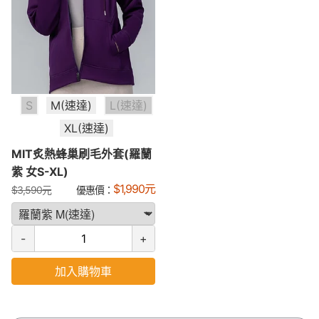
S
M(速達)
L(速達)
XL(速達)
MIT炙熱蜂巢刷毛外套(羅蘭
紫 女S-XL)
$
1,990
元
$
3,590
元
優惠價：
-
+
加入購物車