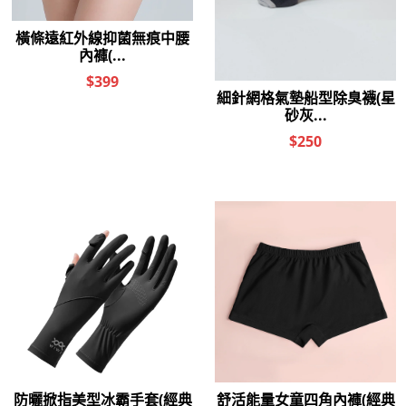
$
799
元
$
799
元
$
1,899
元
優惠價：
$
1,899
元
優惠價：
-
+
-
+
加入購物車
已售完