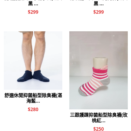
S
M
L
XL
S
M
L
XL
2XL
MIT羅紋溫灸刷毛圓領發熱
衣(湛海藍 女S-XL)
水玉點點溫灸刷毛圓領發熱
衣(經典黑 女S-2XL)
$
799
元
$
799
元
$
1,899
元
優惠價：
$
1,899
元
優惠價：
-
+
-
+
加入購物車
已售完