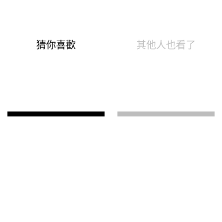
S(速達)
M(速達)
L
S(速達)
M
L
XL
XL
2XL
2XL
數位印花發熱衣女生福袋(3
MIT溫灸刷毛圓領發熱衣(朝
件組 女S-2XL)
陽紅 女S-2XL)
$
999
元
$
799
元
$
2,097
元
優惠價：
$
1,599
元
優惠價：
-
+
-
+
加入購物車
加入購物車