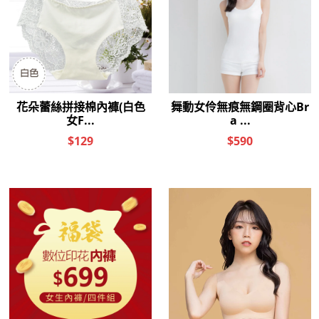
S(速達)
M
L
XL
S
M
L
XL
MIT 愛心溫灸刷毛圓領發熱
MIT 愛心溫灸刷毛圓領發熱
衣(黑紅色 女S-XL)
衣(白紅色 女S-XL)
$
799
元
$
799
元
$
1,599
元
優惠價：
$
1,599
元
優惠價：
-
+
-
+