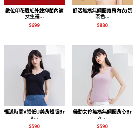
加入購物車
加入購物車
S
M
L
XL
S
M
L
XL
2XL(速達)
2XL
MIT溫灸刷毛圓領發熱衣(純
MIT溫灸刷毛圓領發熱衣(銀