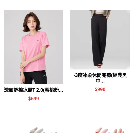
淨白 女S-2XL)
河灰 女S-2XL)
$
799
元
$
799
元
$
1,599
元
優惠價：
$
1,299
元
優惠價：
-
+
-
+
加入購物車
加入購物車