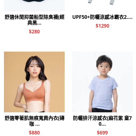
加入購物車
加入購物車
S(速達)
M
L
XL
S(速達)
M(速達)
L(速達)
XL(速達)
MIT 愛心溫灸刷毛圓領發熱
衣(桃白色 女S-XL)
2XL(速達)