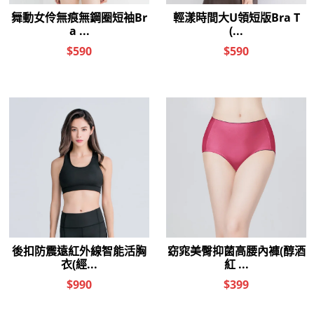
S
M
L
XL
S(速達)
M(速達)
2XL
L(速達)
XL(速達)
2XL(速達)
MIT溫灸刷毛大U領短版發熱
衣(朝陽紅 女S-2XL)
第5代溫灸刷毛圓領發熱衣
(玄岩灰 女S-2XL)
$
799
元
$
799
元
$
1,599
元
優惠價：
$
1,599
元
優惠價：