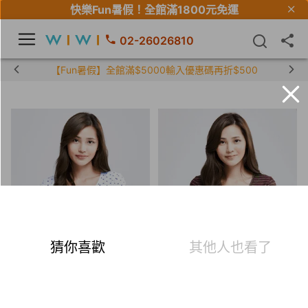
快樂Fun暑假！
全館滿1800元免運
02-26026810
【Fun暑假】全館滿$5000輸入優惠碼再折$500