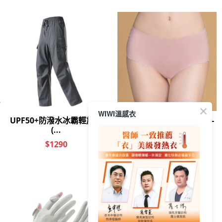
-
+
-
+
加入購物車
加入購物車
2 / 2
遠紅外線
你喜歡的分類
WIWI溫感衣
內衣 平口細
9D 輕感
櫻花粉 止汗
套鏡 UV400
BRA 美背
猜你喜歡