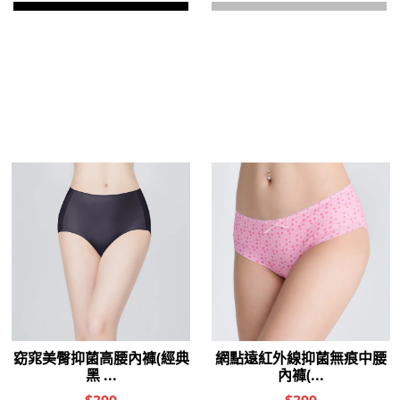
S
M
L
XL
S
M
L
XL
MIT 愛心溫灸刷毛圓領發熱
MIT 寬條紋溫灸刷毛圓領發
衣(白藍色 女S-XL)
熱衣(咖啡白色 女S-XL)
$
799
元
$
799
元
$
1,599
元
優惠價：
$
1,899
元
優惠價：
-
+
-
+
加入購物車
加入購物車