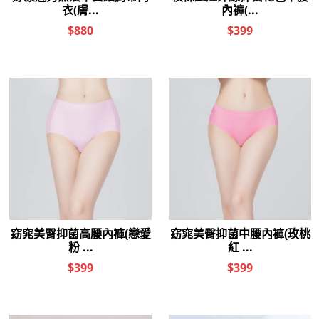
S
M
L
XL
S
M
L
XL
MIT 細條紋溫灸刷毛圓領發
MIT 寬條紋溫灸刷毛圓領發
熱衣(粉藍色 女S-XL)
熱衣(灰白色 女S-XL)
$
799
元
$
799
元
$
1,899
元
優惠價：
$
1,899
元
優惠價：