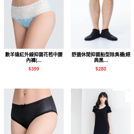
S(速達)
M(速達)
S(速達)
M(速達)
L(速達)
XL(速達)
L(速達)
XL(速達)
2XL(速達)
2XL(速達)
第5代溫灸刷毛圓領發熱衣
第5代溫灸刷毛圓領發熱衣