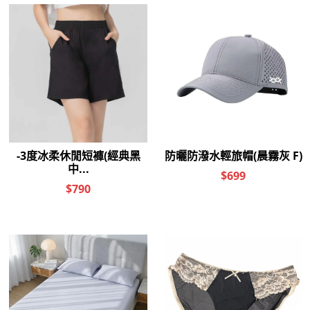
S
M
L
XL
S
M(速達)
L
XL
2XL
2XL
MIT溫灸刷毛大U領短版發熱
MIT溫灸刷毛大U領發熱衣
衣(朝陽紅 女S-2XL)
(銀河灰 女S-2XL)
$
799
元
$
799
元
$
1,599
元
優惠價：
$
1,599
元
優惠價：
-
+
-
+
加入購物車
加入購物車