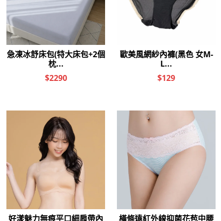
S
M
L
XL
S
M
L
XL
2XL
MIT羅紋溫灸刷毛圓領發熱
衣(湛海藍 女S-XL)
水玉點點溫灸刷毛圓領發熱
衣(經典黑 女S-2XL)
$
799
元
$
799
元
$
1,899
元
優惠價：
$
1,899
元
優惠價：
-
+
-
+
已售完
加入購物車