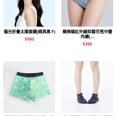
加入購物車
加入購物車
S
M
L
XL
S
M
L
XL
2XL
2XL
MIT溫灸刷毛大U領發熱衣
MIT溫灸刷毛大U領發熱衣