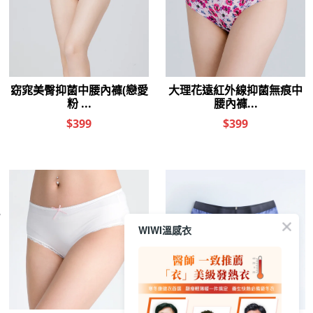
熱衣(咖啡白色 女S-XL)
衣(黑紅色 女S-XL)
$
799
元
$
799
元
$
1,899
元
優惠價：
$
1,599
元
優惠價：
-
+
-
+
加入購物車
加入購物車
1 / 2
遠紅外線
你喜歡的分類
WIWI溫感衣
福袋 遠紅外線
長版 無鋼圈
鞋墊 乳膠
涼感 排汗
紫外線 連
猜你喜歡