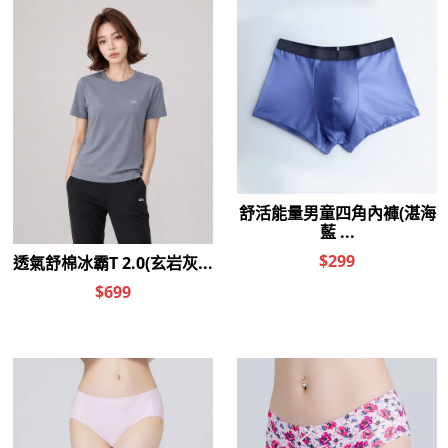
-
+
-
+
已售完
加入購物車
S
M
L
XL
S(速達)
M
L
XL
MIT 寬條紋溫灸刷毛圓領發
MIT 點點溫灸刷毛圓領發熱