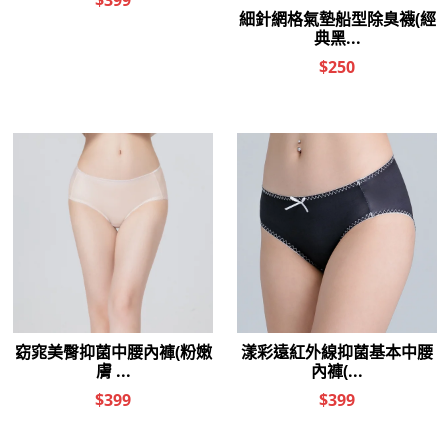
S(速達)
M(速達)
S(速達)
M(速達)
L(速達)
XL(速達)
L(速達)
XL(速達)
2XL(速達)
2XL(預購)
第5代溫灸刷毛圓領發熱衣
第5代溫灸刷毛圓領發熱衣
(焦糖奶 女S-2XL)
(銀河灰 女S-2XL)
$
799
元
$
799
元
$
1,599
元
優惠價：
$
1,599
元
優惠價：
-
+
-
+
加入購物車
加入購物車