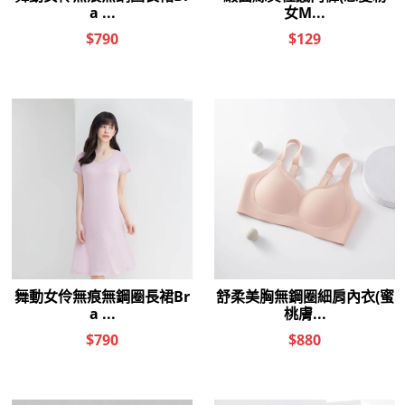
S
M
L
XL
S
M
L
XL
MIT 細條紋溫灸刷毛圓領發
MIT 寬條紋溫灸刷毛圓領發
熱衣(粉藍色 女S-XL)
熱衣(灰白色 女S-XL)
$
799
元
$
799
元
$
1,899
元
優惠價：
$
1,899
元
優惠價：