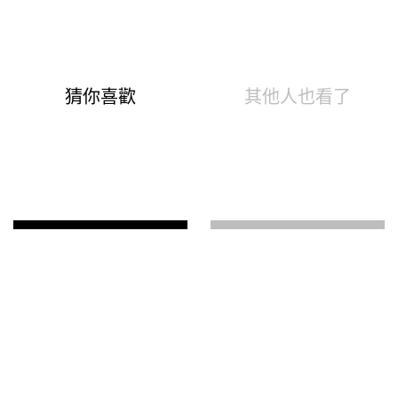
S(速達)
M(速達)
S(速達)
M(速達)
L(速達)
XL(速達)
L(速達)
XL(速達)
2XL(速達)
2XL(速達)
第5代溫灸刷毛圓領發熱衣
第5代溫灸刷毛圓領發熱衣
(經典黑 女S-2XL)
(純淨白 女S-2XL)
$
799
元
$
799
元
$
1,599
元
優惠價：
$
1,599
元
優惠價：
-
+
-
+
加入購物車
加入購物車