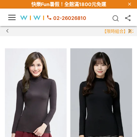
快樂Fun暑假！
全館滿1800元免運
02-26026810
【限時組合】買2件涼感衣享兒童半價