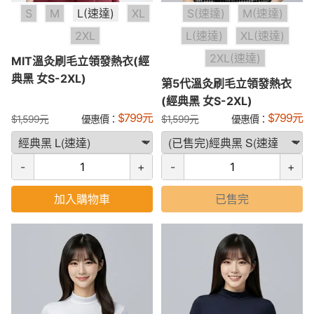
S
M
L(速達)
XL
S(速達)
M(速達)
2XL
L(速達)
XL(速達)
2XL(速達)
MIT溫灸刷毛立領發熱衣(經
典黑 女S-2XL)
第5代溫灸刷毛立領發熱衣
(經典黑 女S-2XL)
$
799
元
$
799
元
$
1,599
元
優惠價：
$
1,599
元
優惠價：
-
+
-
+
加入購物車
已售完