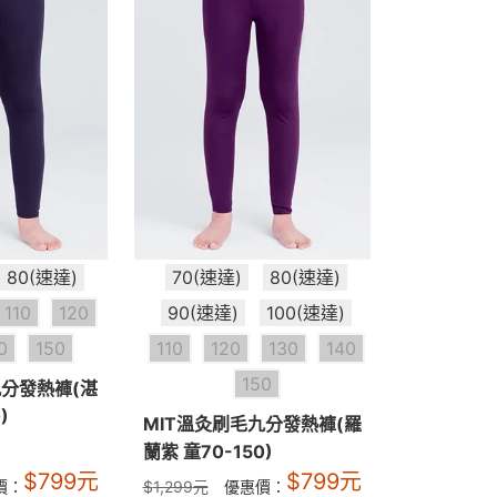
80(速達)
70(速達)
80(速達)
110
120
90(速達)
100(速達)
0
150
110
120
130
140
150
九分發熱褲(湛
)
MIT溫灸刷毛九分發熱褲(羅
蘭紫 童70-150)
$
799
元
$
799
元
價：
$
1,299
元
優惠價：