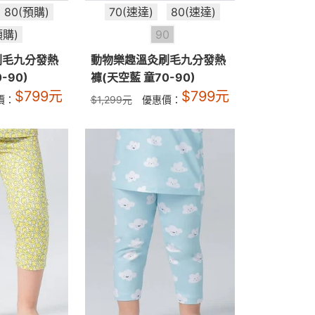
80(預購)
70(速達)
80(速達)
預購)
90
刷毛九分發熱
動物樂趣溫灸刷毛九分發熱
-90)
褲(天空藍 童70-90)
$
799
元
$
799
元
價：
$
1,299
元
優惠價：