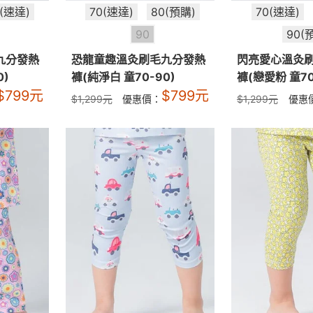
0(速達)
70(速達)
80(預購)
70(速達)
90
90(
九分發熱
恐龍童趣溫灸刷毛九分發熱
閃亮愛心溫灸
0)
褲(純淨白 童70-90)
褲(戀愛粉 童70
$
799
元
$
799
元
$
1,299
元
優惠價：
$
1,299
元
優惠