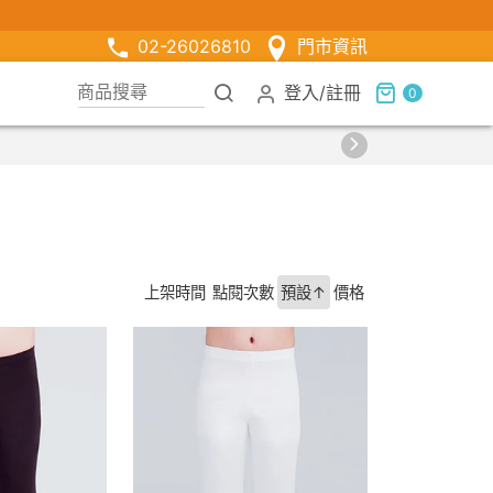
02-26026810
門市資訊
登入
/
註冊
0
上架時間
點閱次數
預設↑
價格