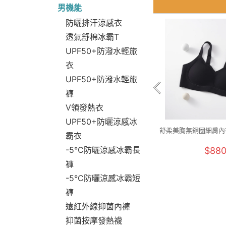
男機能
防曬排汗涼感衣
透氣舒棉冰霸T
UPF50+防潑水輕旅
衣
UPF50+防潑水輕旅
褲
V領發熱衣
UPF50+防曬涼感冰
舒柔美胸無鋼圈細肩內衣
霸衣
2XL)
-5°C防曬涼感冰霸長
$88
褲
-5°C防曬涼感冰霸短
褲
遠紅外線抑菌內褲
抑菌按摩發熱襪