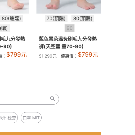
80(速達)
70(預購)
80(預購)
預購)
90
刷毛九分發熱
藍色雲朵溫灸刷毛九分發熱
-90)
褲(天空藍 童70-90)
$
799
元
$
799
元
價：
$
1,299
元
優惠價：
排汗 枕套
口罩 MIT