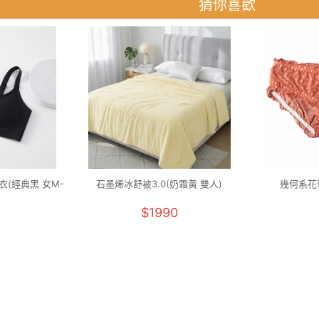
猜你喜歡
(經典黑 女M-
石墨烯冰舒被3.0(奶霜黃 雙人)
幾何系花苞
0
$1990