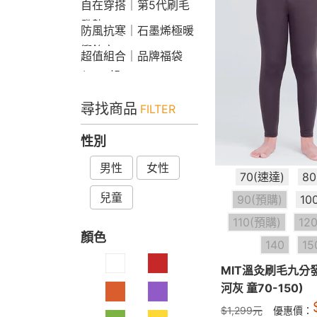
自在穿搭｜第5代刷毛
發熱Bra T
防風抗寒｜石墨烯極暖
衝鋒衣
超值組合｜品牌福袋
$599起
尋找商品
FILTER
性別
男性
女性
70(速達)
8
兒童
90(預購)
10
110(預購)
12
顏色
140
15
MIT溫灸刷毛九分
河灰 童70-150)
$
1,299
元
優惠價：