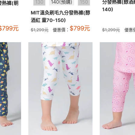
分發熱褲(醇酒紅
130
140(預購)
150
發熱褲(朝
140)
MIT溫灸刷毛九分發熱褲(醇
酒紅 童70-150)
$
799
元
$
799
元
$
1,299
元
優惠價：
$
1,299
元
優惠