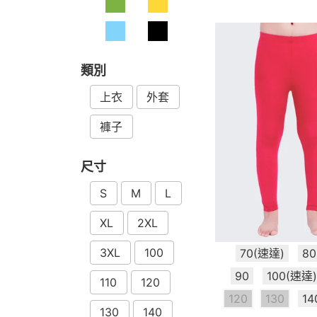
類別
上衣
外套
褲子
尺寸
S
M
L
XL
2XL
3XL
100
70(速達)
8
90
100(速達
110
120
120
130
14
130
140