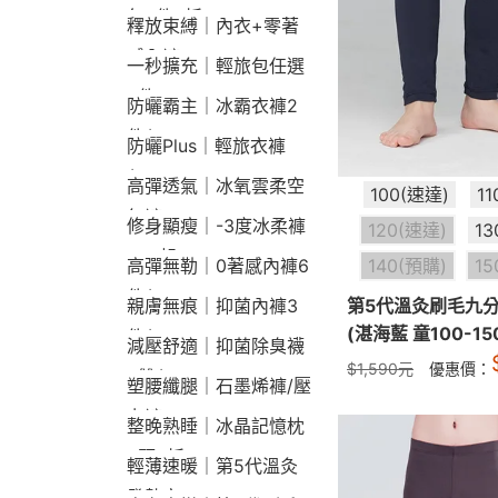
包2件9折
釋放束縛｜內衣+零著
感內褲
一秒擴充｜輕旅包任選
2件2190
防曬霸主｜冰霸衣褲2
件$1790
防曬Plus｜輕旅衣褲
$2190
高彈透氣｜冰氧雲柔空
100(速達)
1
氣褲
修身顯瘦｜-3度冰柔褲
120(速達)
13
790起
140(預購)
15
高彈無勒｜0著感內褲6
件$1290
第5代溫灸刷毛九
親膚無痕｜抑菌內褲3
(湛海藍 童100-15
件$790
減壓舒適｜抑菌除臭襪
$
1,590
元
優惠價：
3雙$660
塑腰纖腿｜石墨烯褲/壓
力褲
整晚熟睡｜冰晶記憶枕
2顆9折
輕薄速暖｜第5代溫灸
發熱衣