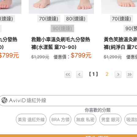
0(速達)
70(速達)
80(速達)
70(速達)
90(速達)
90(
九分發熱
救難小車溫灸刷毛九分發熱
黃色笑臉溫灸
0)
褲(水漾藍 童70-90)
褲(純淨白 童70
$
799
元
$
799
元
$
1,299
元
優惠價：
$
1,299
元
優惠
[ 1 ]
2
遠紅外線
你喜歡的分類
美背 遠紅外線
BRA 方領
無痕 私密
男童 銀河
吸濕