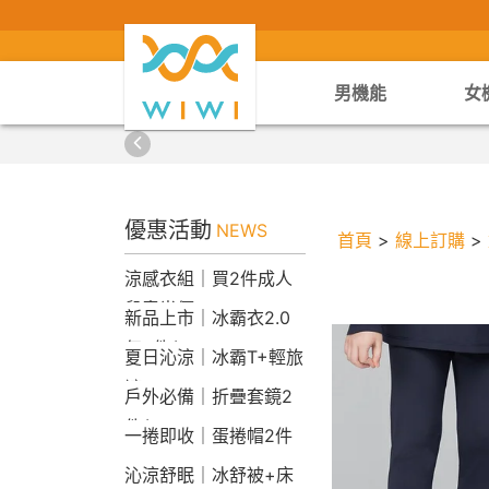
男機能
女
優惠活動
NEWS
首頁
>
線上訂購
>
涼感衣組｜買2件成人
兒童半價
新品上市｜冰霸衣2.0
任2件$2290
夏日沁涼｜冰霸T+輕旅
褲
戶外必備｜折疊套鏡2
件$1790
一捲即收｜蛋捲帽2件
1790
沁涼舒眠｜冰舒被+床