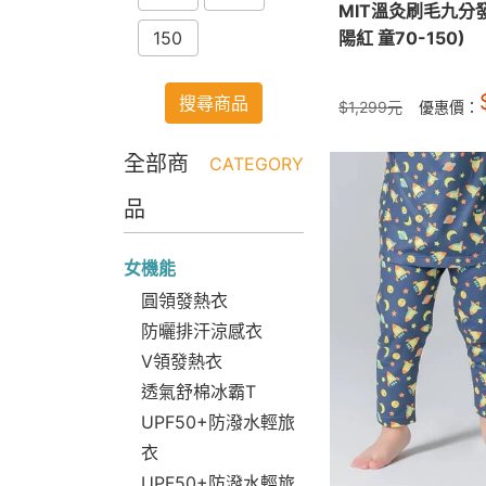
MIT溫灸刷毛九分
陽紅 童70-150)
150
搜尋商品
$
1,299
元
優惠價：
全部商
CATEGORY
品
女機能
圓領發熱衣
防曬排汗涼感衣
V領發熱衣
透氣舒棉冰霸T
UPF50+防潑水輕旅
衣
UPF50+防潑水輕旅