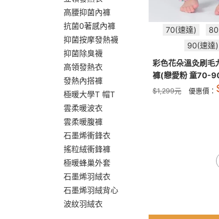
高腰抑菌內褲
抗菌0著感內褲
70(速達)
8
抑菌按摩發熱襪
90(速達)
抑菌除臭襪
彩色花朵溫灸刷毛
高領發熱衣
褲(戀愛粉 童70-9
發熱內搭褲
$
1,299
元
優惠價：
極暖大學T 帽T
雲柔暖波衣
雲柔暖腹褲
石墨烯衝鋒衣
搖粒絨衝鋒褲
極暖蜂巢外套
石墨烯羽絨衣
石墨烯羽絨背心
波紋羽絨衣