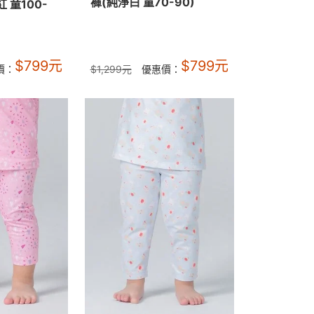
褲(純淨白 童70-90)
 童100-
$
799
元
$
799
元
價：
$
1,299
元
優惠價：