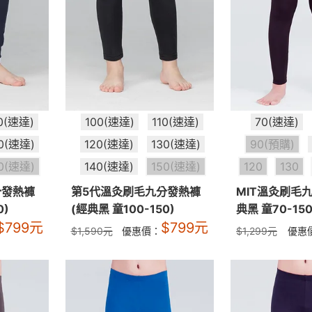
10(速達)
100(速達)
110(速達)
70(速達)
0(速達)
120(速達)
130(速達)
90(預購)
0(速達)
140(速達)
150(速達)
120
130
分發熱褲
第5代溫灸刷毛九分發熱褲
MIT溫灸刷毛
0)
(經典黑 童100-150)
典黑 童70-150
$
799
元
$
799
元
$
1,590
元
優惠價：
$
1,299
元
優惠