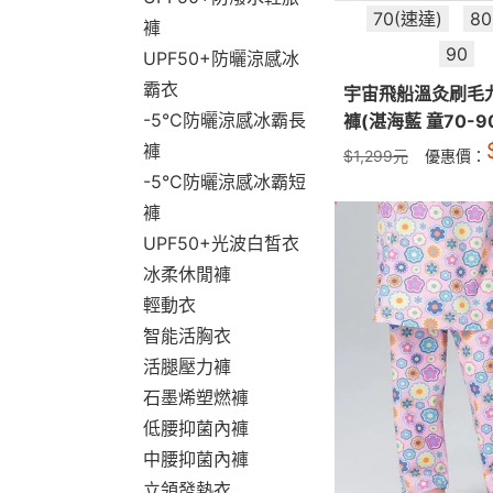
70(速達)
8
褲
90
UPF50+防曬涼感冰
霸衣
宇宙飛船溫灸刷毛
-5°C防曬涼感冰霸長
褲(湛海藍 童70-9
褲
$
1,299
元
優惠價：
-5°C防曬涼感冰霸短
褲
UPF50+光波白皙衣
冰柔休閒褲
輕動衣
智能活胸衣
活腿壓力褲
石墨烯塑燃褲
低腰抑菌內褲
中腰抑菌內褲
立領發熱衣