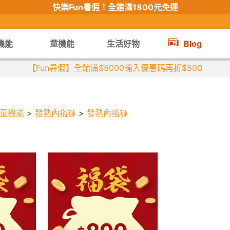
快樂Fun暑假！
全館滿1800元免運
機能
童機能
生活好物
Blog
【Fun暑假】全館滿$5000輸入優惠碼再折$500
童機能
>
發熱內搭褲
>
發熱內搭褲