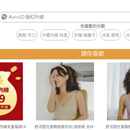
遠紅外線
你喜歡的分類
胸墊 平口
中腰內褲 除臭
針織 銀離子
冰氧 壓條
冰
猜你喜歡
內褲女童福袋(4
舒活提托美胸無痕內衣(清新綠 女M-
舒活提托美胸無