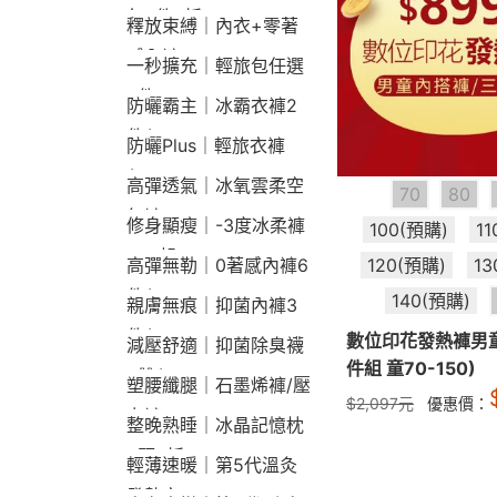
包2件9折
釋放束縛｜內衣+零著
感內褲
一秒擴充｜輕旅包任選
2件2190
防曬霸主｜冰霸衣褲2
件$1790
防曬Plus｜輕旅衣褲
$2190
高彈透氣｜冰氧雲柔空
70
80
氣褲
修身顯瘦｜-3度冰柔褲
100(預購)
1
790起
120(預購)
13
高彈無勒｜0著感內褲6
件$1290
140(預購)
親膚無痕｜抑菌內褲3
件$790
數位印花發熱褲男童
減壓舒適｜抑菌除臭襪
件組 童70-150)
3雙$660
塑腰纖腿｜石墨烯褲/壓
$
2,097
元
優惠價：
力褲
整晚熟睡｜冰晶記憶枕
2顆9折
輕薄速暖｜第5代溫灸
發熱衣