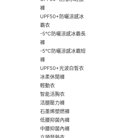
褲
UPF50+防曬涼感冰
霸衣
-5°C防曬涼感冰霸長
褲
-5°C防曬涼感冰霸短
褲
UPF50+光波白皙衣
冰柔休閒褲
輕動衣
智能活胸衣
活腿壓力褲
石墨烯塑燃褲
低腰抑菌內褲
中腰抑菌內褲
立領發熱衣