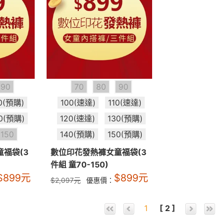
90
70
80
90
10(預購)
100(速達)
110(速達)
0(預購)
120(速達)
130(預購)
150
140(預購)
150(預購)
福袋(3
數位印花發熱褲女童福袋(3
件組 童70-150)
$
899
元
$
899
元
$
2,097
元
優惠價：
1
[ 2 ]