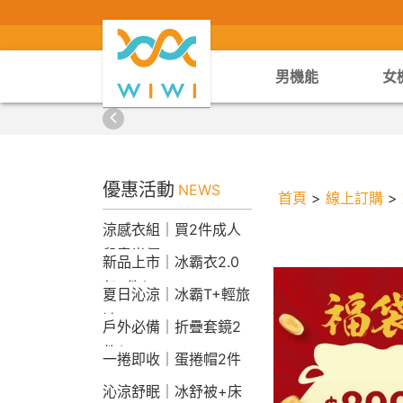
男機能
女
優惠活動
NEWS
首頁
>
線上訂購
>
涼感衣組｜買2件成人
兒童半價
新品上市｜冰霸衣2.0
任2件$2290
夏日沁涼｜冰霸T+輕旅
褲
戶外必備｜折疊套鏡2
件$1790
一捲即收｜蛋捲帽2件
1790
沁涼舒眠｜冰舒被+床