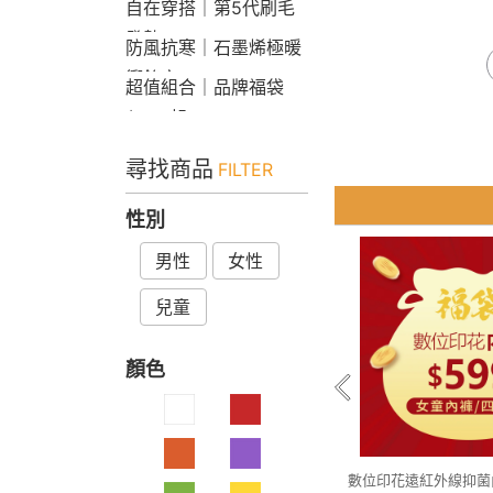
自在穿搭｜第5代刷毛
發熱Bra T
防風抗寒｜石墨烯極暖
衝鋒衣
超值組合｜品牌福袋
$599起
尋找商品
FILTER
性別
男性
女性
兒童
顏色
數位印花遠紅外線抑菌