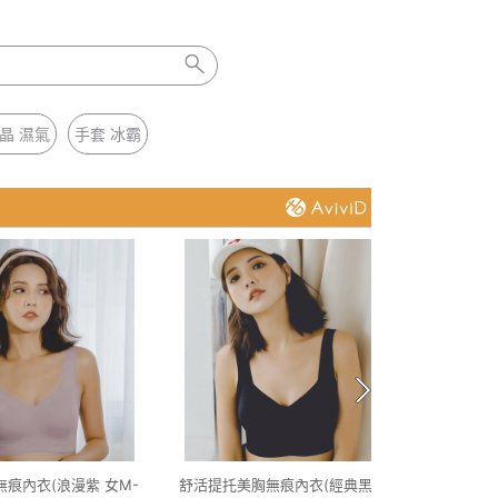
晶 濕氣
手套 冰霸
痕內衣(浪漫紫 女M-
舒活提托美胸無痕內衣(經典黑 女M-
石墨烯