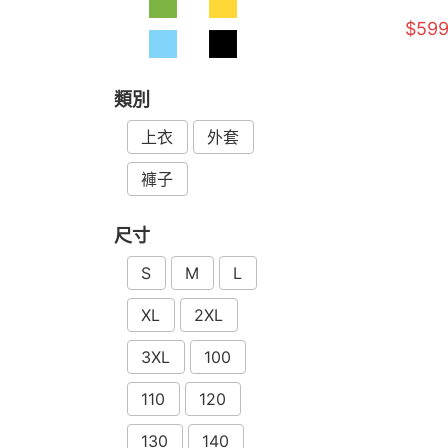
件組 童90-1
$59
類別
上衣
外套
褲子
尺寸
S
M
L
XL
2XL
3XL
100
110
120
130
140