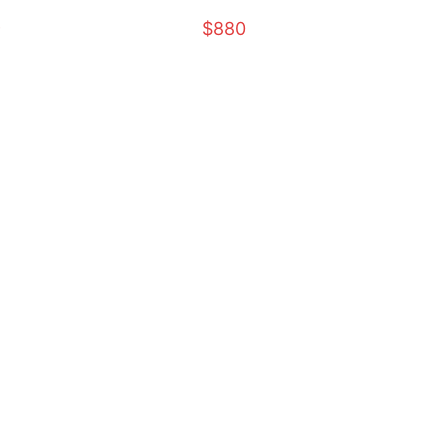
40)
2XL)
9
$880