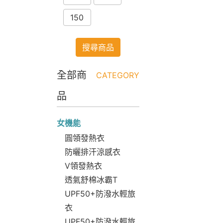
150
搜尋商品
全部商
CATEGORY
品
女機能
圓領發熱衣
防曬排汗涼感衣
V領發熱衣
透氣舒棉冰霸T
UPF50+防潑水輕旅
衣
UPF50+防潑水輕旅