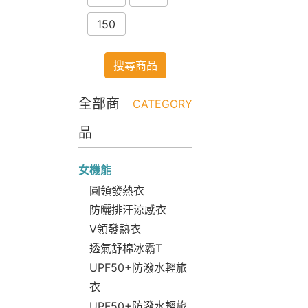
150
搜尋商品
全部商
CATEGORY
品
女機能
圓領發熱衣
防曬排汗涼感衣
V領發熱衣
透氣舒棉冰霸T
UPF50+防潑水輕旅
衣
UPF50+防潑水輕旅