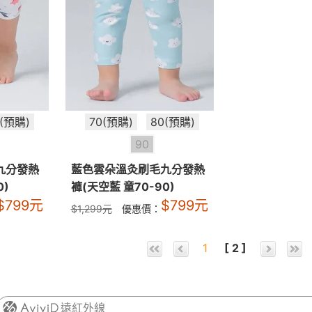
0(預購)
70(預購)
80(預購)
90
九分發熱
藍色雲朵溫灸刷毛九分發熱
0)
褲(天空藍 童70-90)
$
799
元
$
799
元
$
1,299
元
優惠價：
1
[ 2 ]
遠紅外線