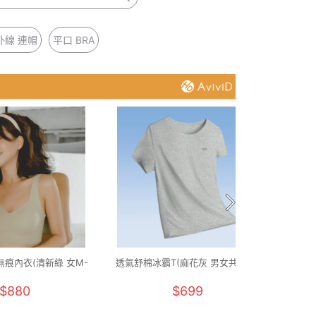
外線 連帽
平口 BRA
痕內衣(清新綠 女M-
透氣舒棉冰霸T(麻花灰 男女共版M-
透氣舒
2XL)
5XL)
$880
$699