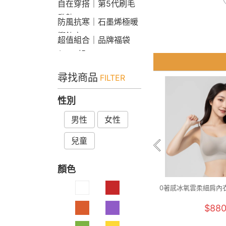
自在穿搭｜第5代刷毛
發熱Bra T
防風抗寒｜石墨烯極暖
衝鋒衣
超值組合｜品牌福袋
$599起
尋找商品
FILTER
性別
男性
女性
兒童
顏色
0著感冰氧雲柔細肩內衣(
$88