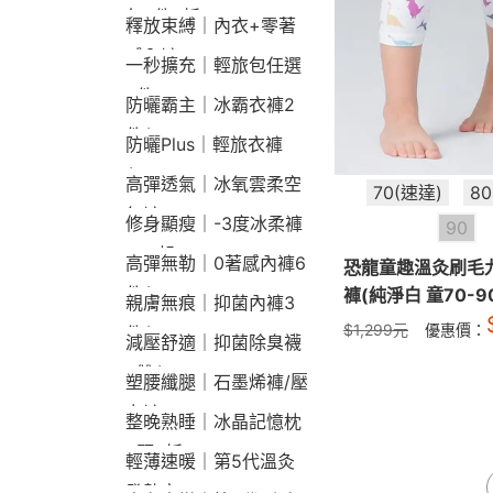
包2件9折
釋放束縛｜內衣+零著
感內褲
一秒擴充｜輕旅包任選
2件2190
防曬霸主｜冰霸衣褲2
件$1790
防曬Plus｜輕旅衣褲
$2190
高彈透氣｜冰氧雲柔空
70(速達)
8
氣褲
修身顯瘦｜-3度冰柔褲
90
790起
高彈無勒｜0著感內褲6
恐龍童趣溫灸刷毛
件$1290
褲(純淨白 童70-9
親膚無痕｜抑菌內褲3
$
1,299
元
優惠價：
件$790
減壓舒適｜抑菌除臭襪
3雙$660
塑腰纖腿｜石墨烯褲/壓
力褲
整晚熟睡｜冰晶記憶枕
2顆9折
輕薄速暖｜第5代溫灸
發熱衣