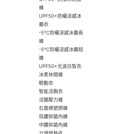
褲
UPF50+防曬涼感冰
霸衣
-5°C防曬涼感冰霸長
褲
-5°C防曬涼感冰霸短
褲
UPF50+光波白皙衣
冰柔休閒褲
輕動衣
智能活胸衣
活腿壓力褲
石墨烯塑燃褲
低腰抑菌內褲
中腰抑菌內褲
立領發熱衣