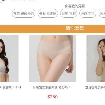
你喜歡的分類
福袋 遠紅外線
長版 無鋼圈
鞋墊 乳膠
涼感 排汗
紫
猜你喜歡
晨霧灰 F-F+)
冰氧雲柔無痕內褲(燕麥奶 F)
舒活提托美胸無
0
$250