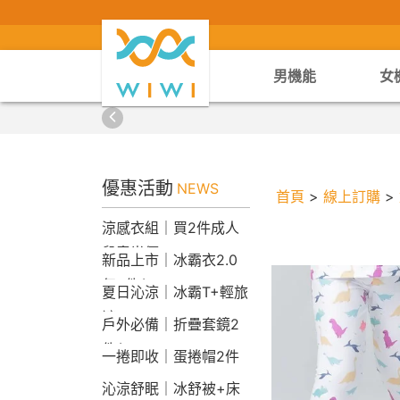
男機能
女
優惠活動
NEWS
首頁
>
線上訂購
>
涼感衣組｜買2件成人
兒童半價
新品上市｜冰霸衣2.0
任2件$2290
夏日沁涼｜冰霸T+輕旅
褲
戶外必備｜折疊套鏡2
件$1790
一捲即收｜蛋捲帽2件
1790
沁涼舒眠｜冰舒被+床