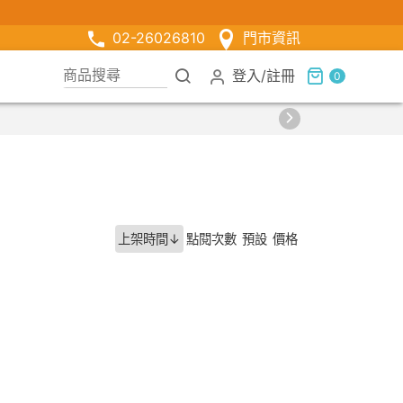
02-26026810
門市資訊
登入
/
註冊
0
【限時
上架時間↓
點閱次數
預設
價格