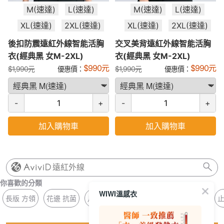
M(速達)
L(速達)
M(速達)
L(速達)
XL(速達)
2XL(速達)
XL(速達)
2XL(速達)
後扣防震遠紅外線智能活胸
交叉美背遠紅外線智能活胸
衣(經典黑 女M-2XL)
衣(經典黑 女M-2XL)
$
990
元
$
990
元
$
1,990
元
優惠價：
$
1,990
元
優惠價：
-
+
-
+
加入購物車
加入購物車
遠紅外線
你喜歡的分類
WIWI溫感衣
長版 方領
花邊 抗菌
月牙 杯墊
抗菌 無痕褲
壓條 著感
止