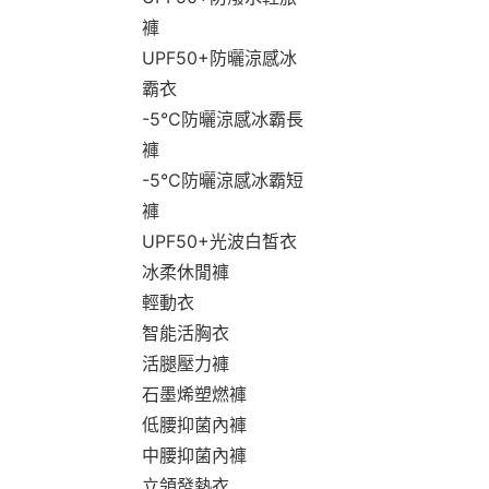
褲
UPF50+防曬涼感冰
霸衣
-5°C防曬涼感冰霸長
褲
-5°C防曬涼感冰霸短
褲
UPF50+光波白皙衣
冰柔休閒褲
輕動衣
智能活胸衣
活腿壓力褲
石墨烯塑燃褲
低腰抑菌內褲
中腰抑菌內褲
立領發熱衣