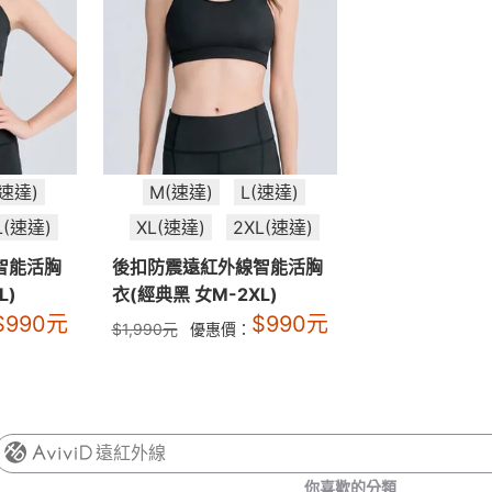
(速達)
M(速達)
L(速達)
L(速達)
XL(速達)
2XL(速達)
智能活胸
後扣防震遠紅外線智能活胸
L)
衣(經典黑 女M-2XL)
$
990
元
$
990
元
$
1,990
元
優惠價：
遠紅外線
你喜歡的分類