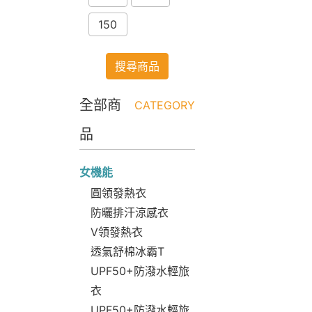
150
搜尋商品
全部商
CATEGORY
品
女機能
圓領發熱衣
防曬排汗涼感衣
V領發熱衣
透氣舒棉冰霸T
UPF50+防潑水輕旅
衣
UPF50+防潑水輕旅