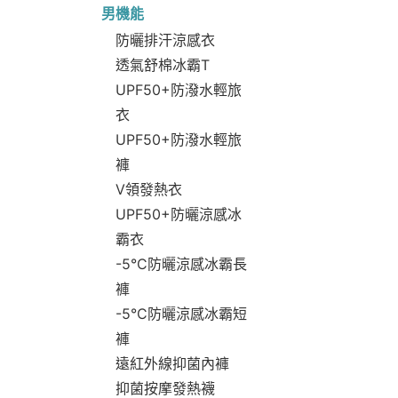
男機能
防曬排汗涼感衣
透氣舒棉冰霸T
UPF50+防潑水輕旅
衣
UPF50+防潑水輕旅
褲
V領發熱衣
UPF50+防曬涼感冰
霸衣
-5°C防曬涼感冰霸長
褲
-5°C防曬涼感冰霸短
褲
遠紅外線抑菌內褲
抑菌按摩發熱襪