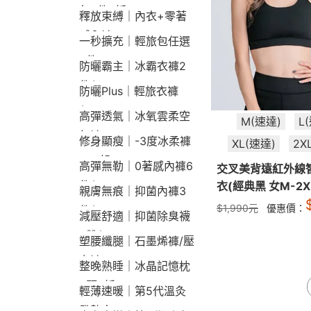
包2件9折
釋放束縛｜內衣+零著
感內褲
一秒擴充｜輕旅包任選
2件2190
防曬霸主｜冰霸衣褲2
件$1790
防曬Plus｜輕旅衣褲
$2190
高彈透氣｜冰氧雲柔空
M(速達)
L
氣褲
修身顯瘦｜-3度冰柔褲
XL(速達)
2X
790起
高彈無勒｜0著感內褲6
交叉美背遠紅外線
件$1290
衣(經典黑 女M-2X
親膚無痕｜抑菌內褲3
$
1,990
元
優惠價：
件$790
減壓舒適｜抑菌除臭襪
3雙$660
塑腰纖腿｜石墨烯褲/壓
力褲
整晚熟睡｜冰晶記憶枕
2顆9折
輕薄速暖｜第5代溫灸
發熱衣