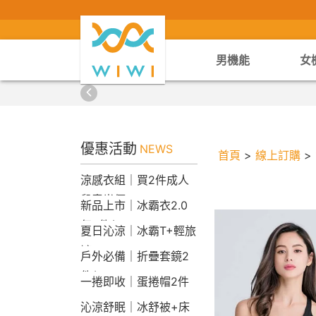
男機能
女
優惠活動
NEWS
首頁
>
線上訂購
>
涼感衣組｜買2件成人
兒童半價
新品上市｜冰霸衣2.0
任2件$2290
夏日沁涼｜冰霸T+輕旅
褲
戶外必備｜折疊套鏡2
件$1790
一捲即收｜蛋捲帽2件
1790
沁涼舒眠｜冰舒被+床