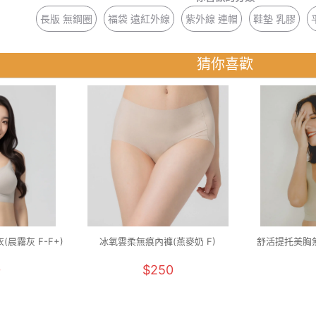
長版 無鋼圈
福袋 遠紅外線
紫外線 連帽
鞋墊 乳膠
猜你喜歡
晨霧灰 F-F+)
冰氧雲柔無痕內褲(燕麥奶 F)
舒活提托美胸無
0
$250