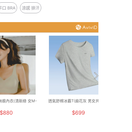
平口 BRA
涼感 排汗
痕內衣(清新綠 女M-
透氣舒棉冰霸T(麻花灰 男女共版M-
透氣舒
2XL)
5XL)
$880
$699