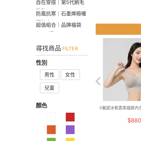
自在穿搭｜第5代刷毛
發熱Bra T
防風抗寒｜石墨烯極暖
衝鋒衣
超值組合｜品牌福袋
$599起
尋找商品
FILTER
性別
男性
女性
兒童
顏色
0著感冰氧雲柔細肩內衣(
$88