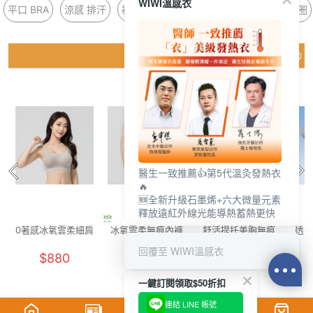
WIWI溫感衣
平口 BRA
涼感 排汗
福袋 遠紅外線
鞋墊 乳膠
長版 無鋼圈
猜你喜歡
醫生一致推薦👍第5代溫灸發熱衣
🔥
🆕全新升級石墨烯+六大微量元素
釋放遠紅外線光能導熱蓄熱更快
0著感冰氧雲柔細肩
冰氧雲柔無痕內褲
舒活提托美胸無痕
透氣
內衣(晨霧灰 F-F+)
(燕麥奶 F)
內衣(清新綠 女M-
花灰
回覆至 WIWI溫感衣
$880
$250
$880
2XL)
一鍵訂閱領取$50折扣
連結 LINE 帳號