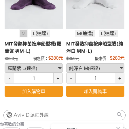
M
L(速達)
M(速達)
L(速達)
MIT發熱抑菌按摩船型襪(羅
MIT發熱抑菌按摩船型襪(純
蘭紫 男M-L)
淨白 男M-L)
$
280
元
$
280
元
$
850
元
優惠價：
$
850
元
優惠價：
-
+
-
+
加入購物車
加入購物車
遠紅外線
你喜歡的分類