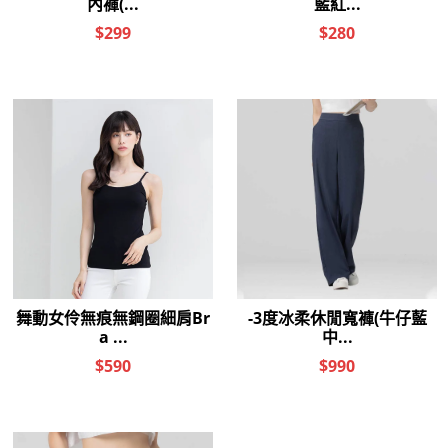
加入購物車
加入購物車
M(速達)
L
XL
M(速達)
L(速達)
2XL
XL(速達)
2XL(速達)
漾彩遠紅外線抑菌經典中腰
漾彩遠紅外線抑菌花邊低腰
內褲(經典黑 女M-2XL)
內褲(湛海藍 女M-2XL)