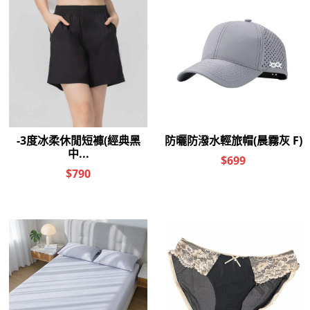
$
399
元
$
399
元
$
999
元
優惠價：
$
999
元
優惠價：
-
+
-
+
加入購物車
加入購物車