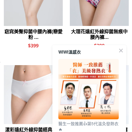
-
+
-
+
加入購物車
加入購物車
1 / 3
WIWI溫感衣
遠紅外線
你喜歡的分類
無痕 私密
美背 遠紅外線
吸濕排汗 枕套
男童 銀河
口罩 MI
猜你喜歡
醫生一致推薦👍第5代溫灸發熱衣
🔥