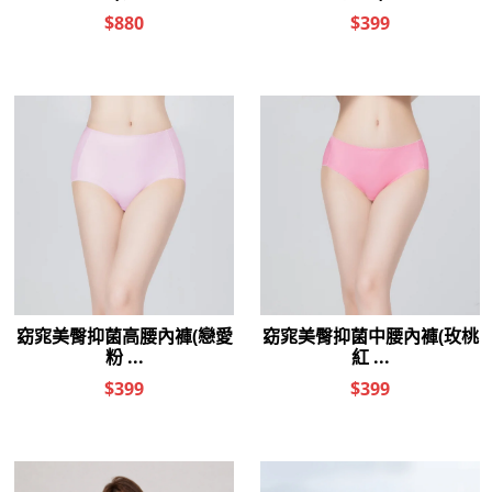
M(速達)
L
XL
M(速達)
L
XL
2XL
2XL
漾彩遠紅外線抑菌花苞中腰
漾彩遠紅外線抑菌無痕中腰
內褲(湛海藍 女M-2XL)
內褲(經典黑 女M-2XL)
$
399
元
$
399
元
$
999
元
優惠價：
$
999
元
優惠價：
-
+
-
+
加入購物車
加入購物車