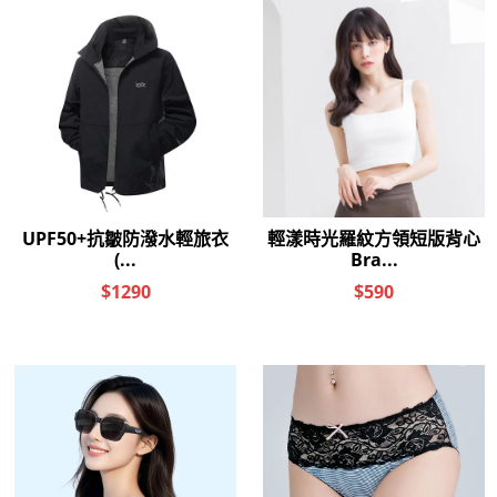
M(速達)
L
M(速達)
L
XL
XL(速達)
2XL(速達)
2XL
漾彩遠紅外線抑菌花邊低腰
橫條遠紅外線抑菌無痕中腰
內褲(經典黑 女M-2XL)
內褲(天空藍 女M-2XL)
$
399
元
$
399
元
$
999
元
優惠價：
$
999
元
優惠價：
-
+
-
+
加入購物車
加入購物車