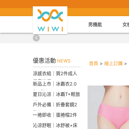
男機能
女
優惠活動
NEWS
首頁
>
線上訂購
>
涼感衣組｜買2件成人
兒童半價
新品上市｜冰霸衣2.0
任2件$2290
夏日沁涼｜冰霸T+輕旅
褲
戶外必備｜折疊套鏡2
件$1790
一捲即收｜蛋捲帽2件
1790
沁涼舒眠｜冰舒被+床