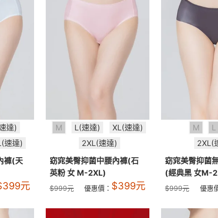
(速達)
M
L(速達)
XL(速達)
M
L
L(速達)
2XL(速達)
2XL(
內褲(天
窈窕美臀抑菌中腰內褲(石
窈窕美臀抑菌
英粉 女 M-2XL)
(經典黑 女M-2
$
399
元
$
399
元
$
999
元
優惠價：
$
999
元
優惠