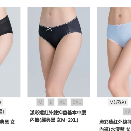
)
M
L
XL
2XL
M(速達)
達)
2X
漾彩遠紅外線抑菌基本中腰
內褲(經典黑 女M-2XL)
典黑 女
漾彩遠紅外線
內褲(水漾藍 女M