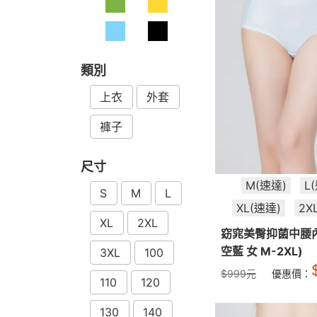
類別
上衣
外套
褲子
尺寸
M(速達)
L
S
M
L
XL(速達)
2X
XL
2XL
窈窕美臀抑菌中腰
空藍 女 M-2XL)
3XL
100
$
999
元
優惠價：
110
120
130
140