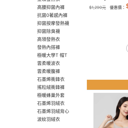
高腰抑菌內褲
$
1,290
元
優惠價：
抗菌0著感內褲
抑菌按摩發熱襪
抑菌除臭襪
高領發熱衣
發熱內搭褲
極暖大學T 帽T
雲柔暖波衣
雲柔暖腹褲
石墨烯衝鋒衣
搖粒絨衝鋒褲
極暖蜂巢外套
石墨烯羽絨衣
石墨烯羽絨背心
波紋羽絨衣