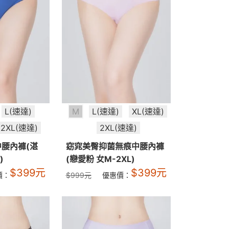
L(速達)
M
L(速達)
XL(速達)
2XL(速達)
2XL(速達)
腰內褲(湛
窈窕美臀抑菌無痕中腰內褲
)
(戀愛粉 女M-2XL)
$
399
元
$
399
元
價：
$
999
元
優惠價：