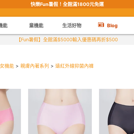
快樂Fun暑假！
全館滿1800元免運
機能
童機能
生活好物
Blog
女機能
>
親膚內著系列
>
遠紅外線抑菌內褲