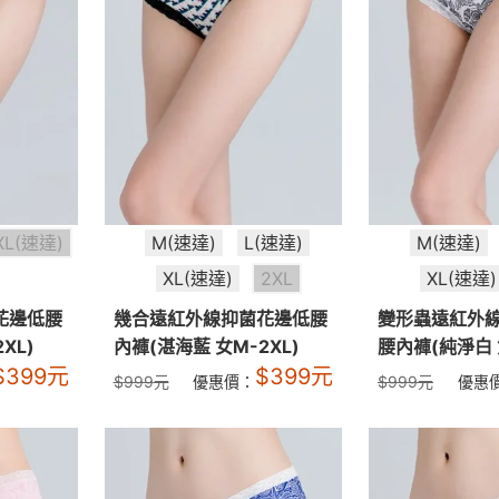
XL(速達)
M(速達)
L(速達)
M(速達)
XL(速達)
2XL
XL(速達)
花邊低腰
幾合遠紅外線抑菌花邊低腰
變形蟲遠紅外
XL)
內褲(湛海藍 女M-2XL)
腰內褲(純淨白 
$
399
元
$
399
元
$
999
元
優惠價：
$
999
元
優惠