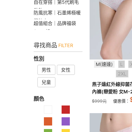
自在穿搭｜第5代刷毛
發熱Bra T
防風抗寒｜石墨烯極暖
衝鋒衣
超值組合｜品牌福袋
$599起
尋找商品
FILTER
性別
M(速達)
L
男性
女性
2XL
兒童
燕子遠紅外線抑菌
內褲(戀愛粉 女M-2
顏色
$
999
元
優惠價：