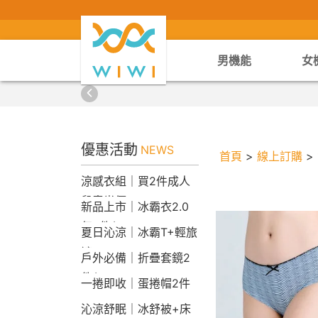
男機能
女
優惠活動
NEWS
首頁
>
線上訂購
>
涼感衣組｜買2件成人
兒童半價
新品上市｜冰霸衣2.0
任2件$2290
夏日沁涼｜冰霸T+輕旅
褲
戶外必備｜折疊套鏡2
件$1790
一捲即收｜蛋捲帽2件
1790
沁涼舒眠｜冰舒被+床