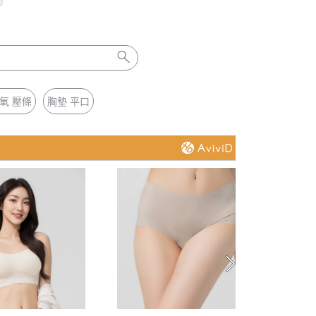
氧 壓條
胸墊 平口