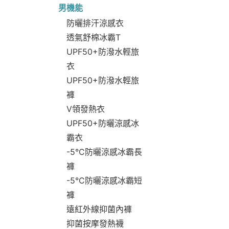
男機能
防曬排汗涼感衣
透氣舒棉冰霸T
UPF50+防潑水輕旅
衣
UPF50+防潑水輕旅
褲
V領發熱衣
UPF50+防曬涼感冰
霸衣
-5°C防曬涼感冰霸長
褲
-5°C防曬涼感冰霸短
褲
遠紅外線抑菌內褲
抑菌按摩發熱襪