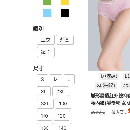
類別
上衣
外套
褲子
尺寸
M(速達)
L
S
M
L
XL(速達)
2X
XL
2XL
變形蟲遠紅外線抑
腰內褲(戀愛粉 女M-
3XL
100
$
999
元
優惠價：
110
120
130
140