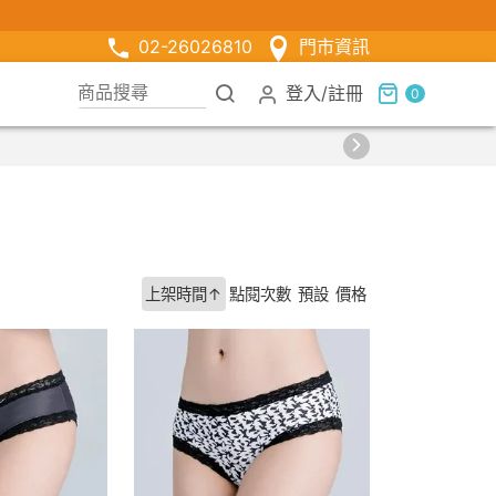
02-26026810
門市資訊
登入
/
註冊
0
上架時間↑
點閱次數
預設
價格