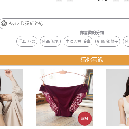
遠紅外線
你喜歡的分類
手套 冰霸
冰晶 濕氣
中腰內褲 除臭
針織 銀離子
冰
猜你喜歡