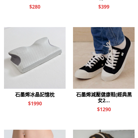
M(速達)
L
XL
M(預購)
L(預購)
2XL
XL(預購)
2XL(預購)
網點遠紅外線抑菌無痕中腰
舒柔美胸無鋼圈寬肩內衣(經
內褲(戀愛粉 女M-2XL)
典黑 女M-2XL)
$
399
元
$
880
元
$
999
元
優惠價：
$
1,090
元
優惠價：
-
+
-
+