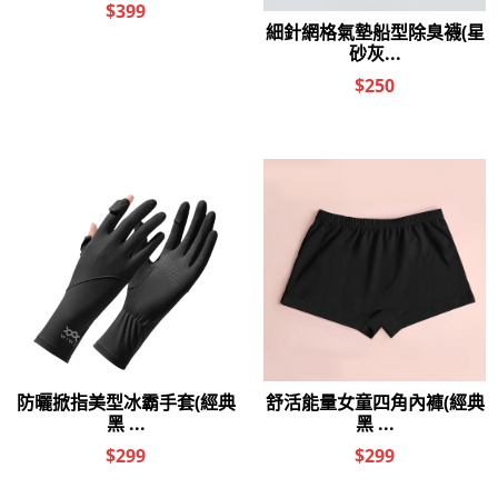
M(預購)
L(預購)
M(預購)
L(預購)
XL(預購)
XL(預購)
好漾魅力無痕平口細肩帶內
好漾魅力無痕平口細肩帶內
衣(灰色 女生M-XL)
衣(黑色 女生M-XL)
$
880
元
$
880
元
$
1,090
元
優惠價：
$
1,090
元
優惠價：
-
+
-
+
加入購物車
加入購物車