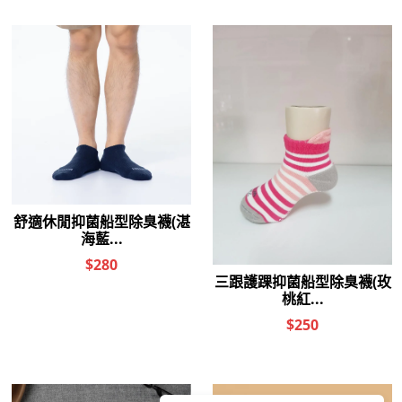
M
L
XL
2XL
M
L
XL
2XL
漾彩遠紅外線抑菌基本中腰
漾彩遠紅外線抑菌無痕中腰
內褲(粉嫩膚 女M-2XL)
內褲(醇酒紅 女M-2XL)
$
399
元
$
399
元
$
999
元
優惠價：
$
999
元
優惠價：
-
+
-
+
已售完
加入購物車
4 / 4