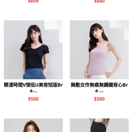
-
+
-
+
加入購物車
加入購物車
M(預購)
L(預購)
M
L
XL
2XL
XL(預購)
2XL(預購)
橫條遠紅外線抑菌無痕中腰