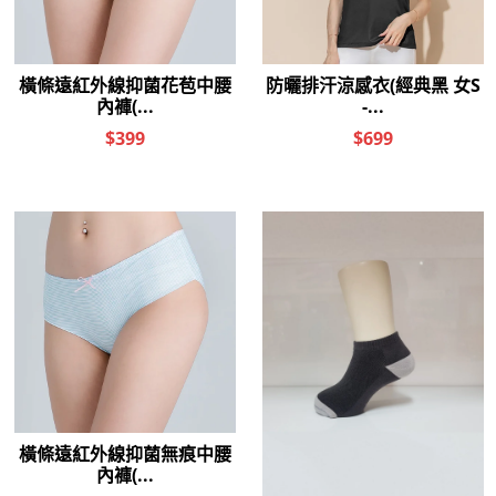
$
880
元
$
399
元
$
1,090
元
優惠價：
$
999
元
優惠價：
-
+
-
+
加入購物車
加入購物車