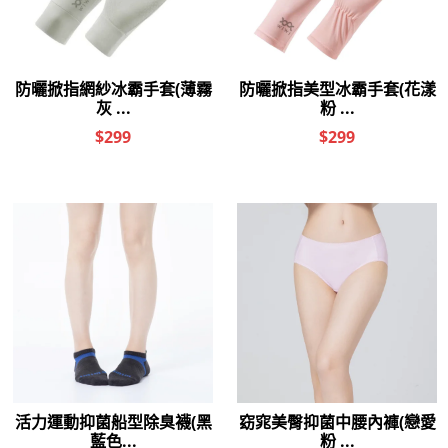
M(預購)
L(預購)
M(預購)
L(預購)
XL(預購)
2XL(預購)
XL(預購)
2XL(預購)
舒柔美胸無鋼圈寬肩內衣(蜜
舒柔美胸無鋼圈寬肩內衣(摩
桃膚 女M-2XL)
卡咖 女M-2XL)
$
880
元
$
880
元
$
1,090
元
優惠價：
$
1,090
元
優惠價：
-
+
-
+
加入購物車
加入購物車