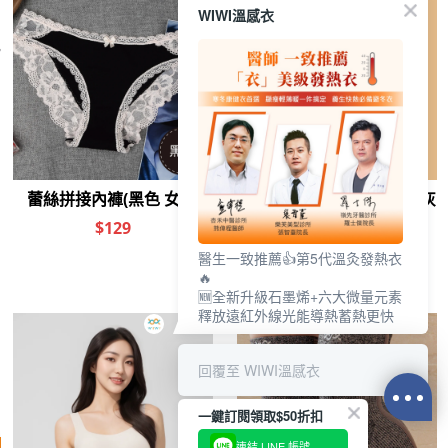
WIWI溫感衣
遠紅外線
你喜歡的分類
冰晶 濕氣
手套 冰霸
針織 銀離子
中腰內褲 除臭
冰氧 壓條
猜你喜歡
醫生一致推薦👍第5代溫灸發熱衣
🔥
🆕全新升級石墨烯+六大微量元素
釋放遠紅外線光能導熱蓄熱更快
回覆至 WIWI溫感衣
數位印花遠紅外線
舒活提托美胸無痕
舒活提托美胸無痕
舒活
一鍵訂閱領取$50折扣
抑菌內褲女童福袋
內衣(清新綠 女M-
內衣(浪漫紫 女M-
內衣
$599
$880
$880
(4件組 童90-140)
2XL)
2XL)
連結 LINE 帳號