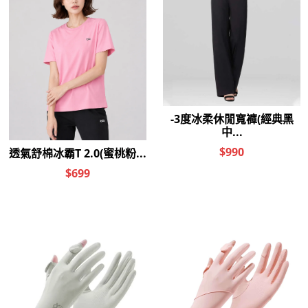
內褲(戀愛粉 女M-2XL)
舒柔美胸無鋼圈寬肩內衣(靜
謐藍 女M-2XL)
$
880
元
$
399
元
$
1,090
元
優惠價：
$
999
元
優惠價：
-
+
-
+
加入購物車
加入購物車