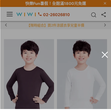
快樂Fun暑假！
全館滿1800元免運
02-26026810
【限時組合】買2件涼感衣享兒童半價