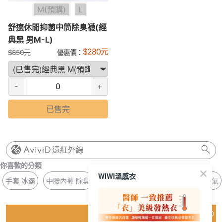
M(預購)
L
舒適休閒抑菌中筒除臭襪(經
典黑 男M-L)
$
280
元
$
850
元
優惠價：
-
+
已售完
遠紅外線
你喜歡的分類
WIWI溫感衣
手套 冰霸
中腰內褲 除臭
針織 銀離子
冰氧 壓條
冰晶 濕氣
猜你喜歡