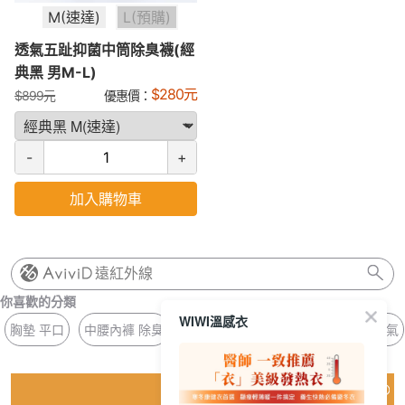
M(速達)
L(預購)
透氣五趾抑菌中筒除臭襪(經
典黑 男M-L)
$
280
元
$
899
元
優惠價：
-
+
加入購物車
遠紅外線
你喜歡的分類
WIWI溫感衣
胸墊 平口
中腰內褲 除臭
針織 銀離子
冰氧 壓條
冰晶 濕氣
猜你喜歡