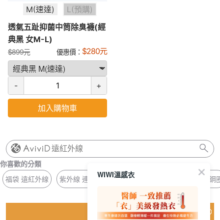
M(速達)
L(預購)
透氣五趾抑菌中筒除臭襪(經
典黑 女M-L)
$
280
元
$
899
元
優惠價：
-
+
加入購物車
遠紅外線
你喜歡的分類
WIWI溫感衣
福袋 遠紅外線
紫外線 連帽
涼感 排汗
平口 BRA
長版 無鋼
猜你喜歡