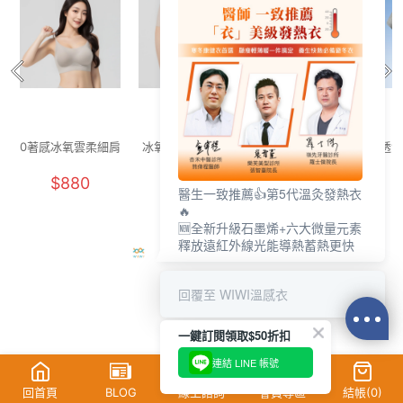
0著感冰氧雲柔細肩
冰氧雲柔無痕內褲
舒活提托美胸無痕
透氣
內衣(晨霧灰 F-F+)
(燕麥奶 F)
內衣(清新綠 女M-
花灰
$880
$250
$880
2XL)
醫生一致推薦👍第5代溫灸發熱衣
🔥
🆕全新升級石墨烯+六大微量元素
釋放遠紅外線光能導熱蓄熱更快
回覆至 WIWI溫感衣
一鍵訂閱領取$50折扣
連結 LINE 帳號
回首頁
BLOG
線上諮詢
會員專區
結帳(
0
)