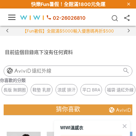
快樂Fun暑假！
全館滿1800元免運
02-26026810
【Fun暑假】全館滿$5000輸入優惠碼再折$500
目前這個目錄底下沒有任何資料
遠紅外線
你喜歡的分類
長版 無鋼圈
鞋墊 乳膠
涼感 排汗
平口 BRA
福袋 遠紅外線
猜你喜歡
WIWI溫感衣