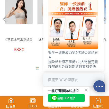
0著感冰氧雲柔細肩
冰氧雲柔無痕內褲
舒活提托美胸無痕
透氣
內衣(晨霧灰 F-F+)
(燕麥奶 F)
內衣(清新綠 女M-
花灰
$880
$250
$880
2XL)
醫生一致推薦👍第5代溫灸發熱衣
🔥
🆕全新升級石墨烯+六大微量元素
釋放遠紅外線光能導熱蓄熱更快
回覆至 WIWI溫感衣
一鍵訂閱領取$50折扣
連結 LINE 帳號
回首頁
BLOG
線上諮詢
會員專區
結帳(
0
)