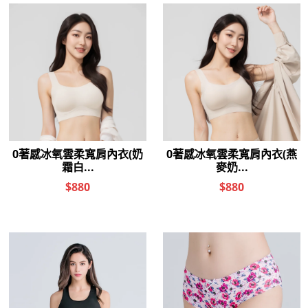
M
L(速達)
M(速達)
L
XL
XL(速達)
2XL
2XL
3XL
3XL(速達)
4XL(速達)
4XL(速達)
5XL(速達)
5XL(速達)
透氣舒棉冰霸T(麻花灰 男女
共版M-5XL)
透氣舒棉冰霸T(純淨白 男女
共版M-5XL)
$
699
元
$
699
元
$
1,299
元
優惠價：
$
1,299
元
優惠價：
-
+
-
+
加入購物車
加入購物車