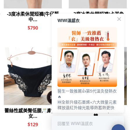
遠紅外線
你喜歡的分類
WIWI溫感衣
胸墊 平口
冰晶 濕氣
手套 冰霸
冰氧 壓條
針織 銀離子
中
猜你喜歡
醫生一致推薦👍第5代溫灸發熱衣
🔥
🆕全新升級石墨烯+六大微量元素
釋放遠紅外線光能導熱蓄熱更快
0著感冰氧雲柔寬肩
蕾絲性感美臀內褲
0著感冰氧雲柔寬肩
冰氧
內衣(燕麥奶 F-F+)
(深紅 女F)
內衣(奶霜白 F-F+)
回覆至 WIWI溫感衣
$880
$129
$880