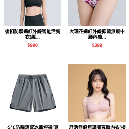
M(速達)
L(速達)
M(速達)
L(速達)
XL(速達)
2XL(速達)
XL(速達)
2XL(速達)
3XL(速達)
4XL(速達)
3XL(速達)
4XL(速達)
5XL(速達)
5XL(速達)
透氣舒棉冰霸T 2.0(經典黑
透氣舒棉冰霸T 2.0(純淨白
男女共版M-5XL)
男女共版M-5XL)
$
699
元
$
699
元
$
1,290
元
優惠價：
$
1,290
元
優惠價：