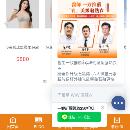
0著感冰氧雲柔細肩
冰氧雲柔無痕內褲
舒活提托美胸無痕
透氣
內衣(晨霧灰 F-F+)
(燕麥奶 F)
內衣(清新綠 女M-
花灰
$880
$250
$880
2XL)
醫生一致推薦👍第5代溫灸發熱衣
🔥
🆕全新升級石墨烯+六大微量元素
釋放遠紅外線光能導熱蓄熱更快
回覆至 WIWI溫感衣
一鍵訂閱領取$50折扣
連結 LINE 帳號
回首頁
BLOG
線上諮詢
會員專區
結帳(
0
)