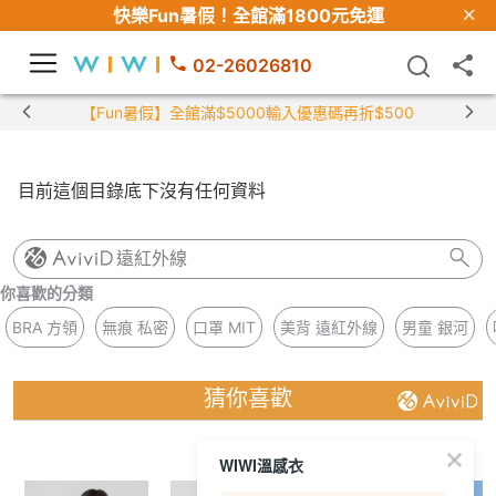
快樂Fun暑假！
全館滿1800元免運
02-26026810
【Fun暑假】全館滿$5000輸入優惠碼再折$500
目前這個目錄底下沒有任何資料
遠紅外線
你喜歡的分類
BRA 方領
無痕 私密
口罩 MIT
美背 遠紅外線
男童 銀河
猜你喜歡
WIWI溫感衣