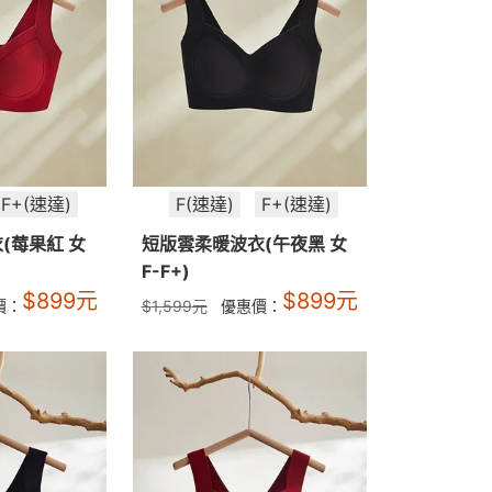
F+(速達)
F(速達)
F+(速達)
(莓果紅 女
短版雲柔暖波衣(午夜黑 女
F-F+)
$
899
元
$
899
元
價：
$
1,599
元
優惠價：