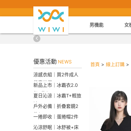
男機能
女
優惠活動
NEWS
首頁
>
線上訂購
>
涼感衣組｜買2件成人
兒童半價
新品上市｜冰霸衣2.0
任2件$2290
夏日沁涼｜冰霸T+輕旅
褲
戶外必備｜折疊套鏡2
件$1790
一捲即收｜蛋捲帽2件
1790
沁涼舒眠｜冰舒被+床