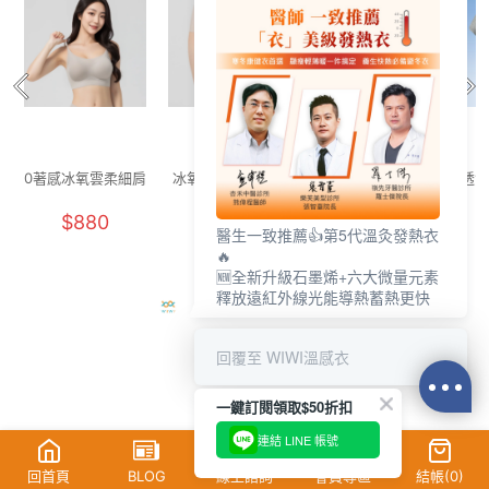
0著感冰氧雲柔細肩
冰氧雲柔無痕內褲
舒活提托美胸無痕
透氣
內衣(晨霧灰 F-F+)
(燕麥奶 F)
內衣(清新綠 女M-
花灰
$880
$250
$880
2XL)
醫生一致推薦👍第5代溫灸發熱衣
🔥
🆕全新升級石墨烯+六大微量元素
釋放遠紅外線光能導熱蓄熱更快
回覆至 WIWI溫感衣
一鍵訂閱領取$50折扣
連結 LINE 帳號
回首頁
BLOG
線上諮詢
會員專區
結帳(
0
)