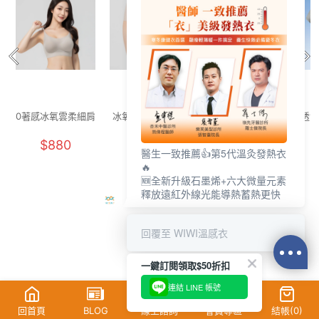
0著感冰氧雲柔細肩
冰氧雲柔無痕內褲
舒活提托美胸無痕
透氣
內衣(晨霧灰 F-F+)
(燕麥奶 F)
內衣(清新綠 女M-
花灰
$880
$250
$880
2XL)
醫生一致推薦👍第5代溫灸發熱衣
🔥
🆕全新升級石墨烯+六大微量元素
釋放遠紅外線光能導熱蓄熱更快
回覆至 WIWI溫感衣
一鍵訂閱領取$50折扣
連結 LINE 帳號
回首頁
BLOG
線上諮詢
會員專區
結帳(
0
)