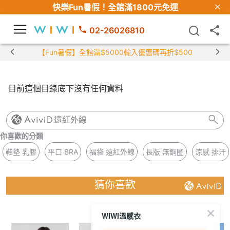
快樂Fun暑假！
全館滿1800元免運
02-26026810
【Fun暑假】全館滿$5000輸入優惠碼再折$500
目前這個目錄底下沒有任何資料
遠紅外線
你喜歡的分類
鞋墊 乳膠
平口 BRA
福袋 遠紅外線
長版 無鋼圈
涼感 排汗
猜你喜歡
WIWI溫感衣