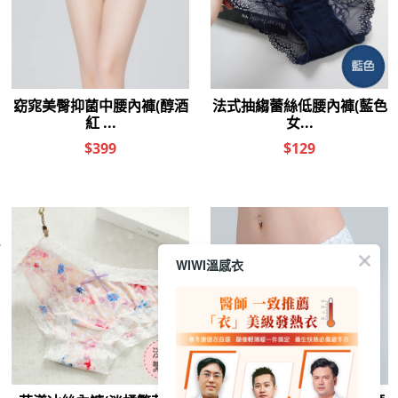
$
129
元
$
129
元
$
199
元
優惠價：
$
199
元
優惠價：
-
+
-
+
加入購物車
加入購物車
2 / 3
遠紅外線
你喜歡的分類
WIWI溫感衣
長版 方領
花邊 抗菌
月牙 杯墊
抗菌 無痕褲
壓條 著感
止
猜你喜歡