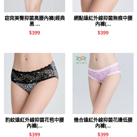
$
129
元
$
129
元
$
199
元
優惠價：
$
199
元
優惠價：
-
+
-
+
加入購物車
加入購物車
M(速達)
L(速達)
M(速達)
緞面絲質性感內褲(紫色 女
緞面絲質性感內褲(戀愛粉