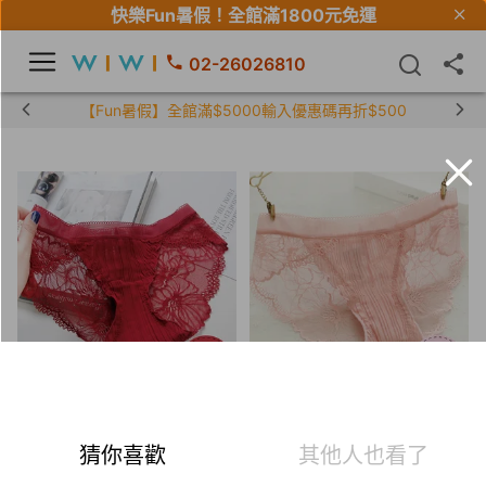
快樂Fun暑假！
全館滿1800元免運
02-26026810
【Fun暑假】全館滿$5000輸入優惠碼再折$500
F(速達)
F(速達)
法式抽縐蕾絲低腰內褲(深紅
法式抽縐蕾絲低腰內褲(粉紅
女F)
女F)