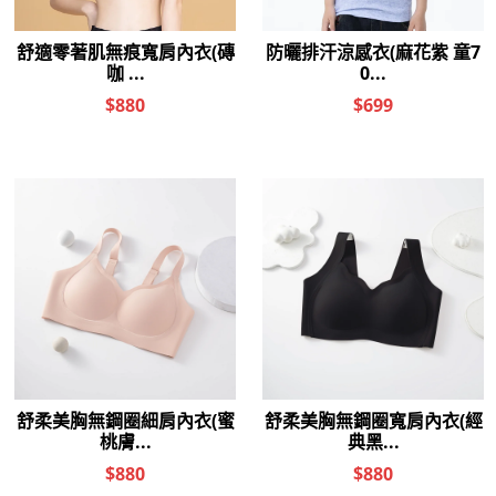
-
+
-
+
加入購物車
已售完
M(速達)
L(速達)
L(速達)
歐美風網紗內褲(黑色 女M-
歐美風網紗內褲(紫色 女L)
L)
$
129
元
$
129
元
$
199
元
優惠價：
$
199
元
優惠價：