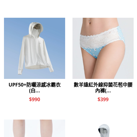
M-L)
女M)
$
129
元
$
129
元
$
199
元
優惠價：
$
199
元
優惠價：
-
+
-
+
加入購物車
加入購物車
M(速達)
M(速達)
經典風蕾絲內褲(黑色 女M)
經典風蕾絲內褲(深紅 女M)