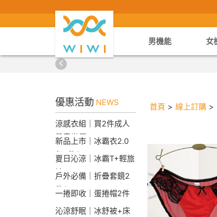
男機能
女
優惠活動
NEWS
首頁
>
線上訂購
>
涼感衣組｜買2件成人
兒童半價
新品上市｜冰霸衣2.0
任2件$2290
夏日沁涼｜冰霸T+輕旅
褲
戶外必備｜折疊套鏡2
件$1790
一捲即收｜蛋捲帽2件
1790
沁涼舒眠｜冰舒被+床