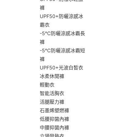
褲
UPF50+防曬涼感冰
霸衣
-5°C防曬涼感冰霸長
褲
-5°C防曬涼感冰霸短
褲
UPF50+光波白皙衣
冰柔休閒褲
輕動衣
智能活胸衣
活腿壓力褲
石墨烯塑燃褲
低腰抑菌內褲
中腰抑菌內褲
立領發熱衣