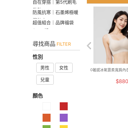
自在穿搭｜第5代刷毛
發熱Bra T
防風抗寒｜石墨烯極暖
衝鋒衣
超值組合｜品牌福袋
$599起
尋找商品
FILTER
性別
男性
女性
0著感冰氧雲柔寬肩內衣(
兒童
$88
顏色