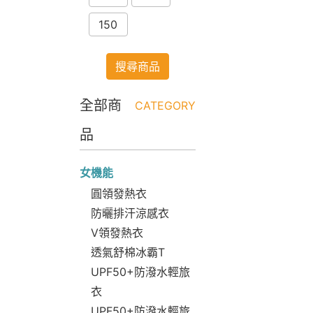
150
搜尋商品
全部商
CATEGORY
品
女機能
圓領發熱衣
防曬排汗涼感衣
V領發熱衣
透氣舒棉冰霸T
UPF50+防潑水輕旅
衣
UPF50+防潑水輕旅