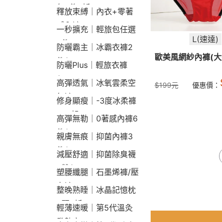
包2件9折
釋放束縛｜內衣+零著
感內褲
一秒擴充｜輕旅包任選
L(速達)
2件2190
防曬霸主｜冰霸衣褲2
歐美風網紗內褲(大紅
件$1790
防曬Plus｜輕旅衣褲
$2190
高彈透氣｜冰氧雲柔空
$
199
元
優惠價：
氣褲
修身顯瘦｜-3度冰柔褲
790起
高彈無勒｜0著感內褲6
件$1290
親膚無痕｜抑菌內褲3
件$790
減壓舒適｜抑菌除臭襪
3雙$660
塑腰纖腿｜石墨烯褲/壓
力褲
整晚熟睡｜冰晶記憶枕
2顆9折
輕薄速暖｜第5代溫灸
發熱衣