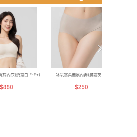
肩內衣(奶霜白 F-F+)
冰氧雲柔無痕內褲(晨霧灰 F)
石墨烯
$880
$250