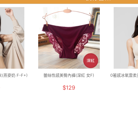
燕麥奶 F-F+)
蕾絲性感美臀內褲(深紅 女F)
0著感冰氧雲柔寬
0
$129