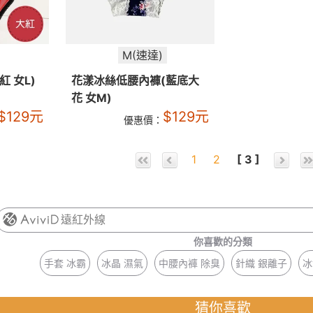
M(速達)
 女L)
花漾冰絲低腰內褲(藍底大
花 女M)
$
129
元
$
129
元
優惠價：
1
2
[ 3 ]
遠紅外線
你喜歡的分類
手套 冰霸
冰晶 濕氣
中腰內褲 除臭
針織 銀離子
冰
猜你喜歡