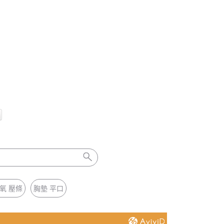
氧 壓條
胸墊 平口