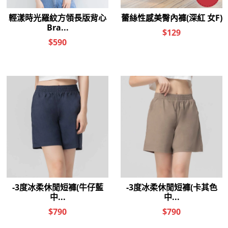
-
+
-
+
加入購物車
已售完
M(速達)
L(速達)
M(速達)
典雅蕾絲低腰提臀內褲(經典
典雅蕾絲低腰提臀內褲(純淨
黑 女M-L)
白 女M)
$
129
元
$
129
元