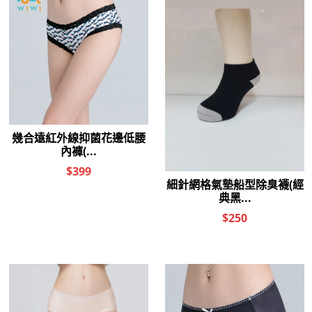
$
129
元
$
199
元
優惠價：
-
+
-
+
加入購物車
加入購物車
L(速達)
M(速達)
歐美風網紗內褲(大紅 女L)
歐美風網紗內褲(咖啡 女M)
$
129
元
$
129
元
$
199
元
優惠價：
$
199
元
優惠價：