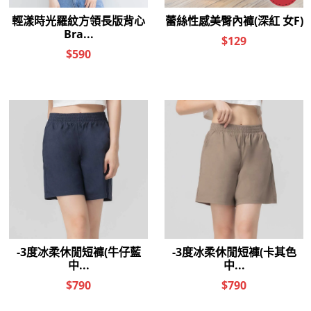
$
129
元
$
129
元
$
199
元
優惠價：
$
199
元
優惠價：
-
+
-
+
已售完
加入購物車
F(速達)
F(速達)
花朵蕾絲拼接棉內褲(白色
法式抽皺蕾絲內褲(女 白色