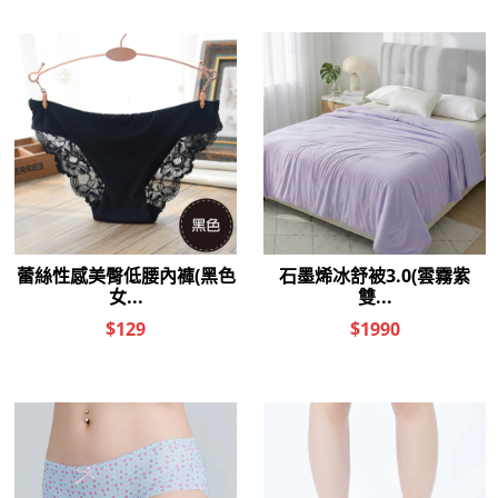
女F)
F)
$
129
元
$
129
元
$
199
元
優惠價：
$
199
元
優惠價：
-
+
-
+
已售完
加入購物車
F(速達)
M(速達)
L(速達)
小法國低腰蕾絲內褲(淡橘
歐美風網紗內褲(黑色 女M-