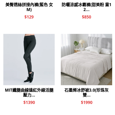
L)
$
129
元
$
129
元
$
199
元
優惠價：
$
199
元
優惠價：
-
+
-
+
已售完
已售完
F(速達)
M(速達)
幾何系花苞內褲(淡橘 女F)
美臀透絲拼接內褲(藍色 女