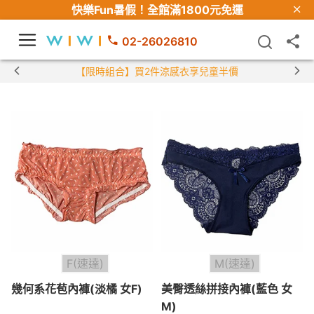
快樂Fun暑假！
全館滿1800元免運
02-26026810
【限時組合】買2件涼感衣享兒童半價
F(速達)
M(速達)
幾何系花苞內褲(淡橘 女F)
美臀透絲拼接內褲(藍色 女
M)