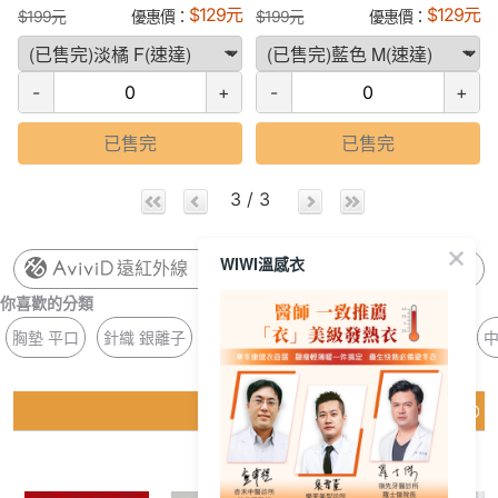
$
129
元
$
129
元
$
199
元
優惠價：
$
199
元
優惠價：
-
+
-
+
已售完
已售完
3 / 3
WIWI溫感衣
遠紅外線
你喜歡的分類
胸墊 平口
針織 銀離子
手套 冰霸
冰氧 壓條
冰晶 濕氣
中
猜你喜歡