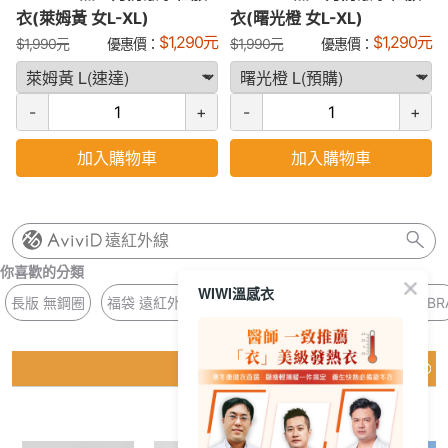
衣(萊姆黃 女L-XL)
衣(曙光橙 女L-XL)
$
1,290
元
$
1,290
元
$
1,990
元
優惠價：
$
1,990
元
優惠價：
-
+
-
+
加入購物車
加入購物車
遠紅外線
你喜歡的分類
WIWI溫感衣
長版 無鋼圈
福袋 遠紅外線
紫外線 連帽
鞋墊 乳膠
平口 BR
猜你喜歡