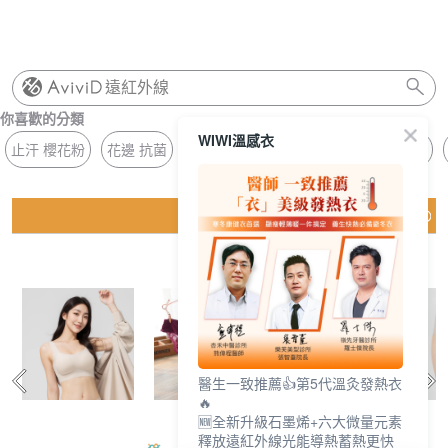
遠紅外線
你喜歡的分類
WIWI溫感衣
止汗 櫻花粉
花邊 抗菌
長版 方領
抗菌 無痕褲
壓條 著感
猜你喜歡
醫生一致推薦👍第5代溫灸發熱衣
🔥
🆕全新升級石墨烯+六大微量元素
釋放遠紅外線光能導熱蓄熱更快