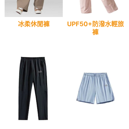
冰柔休閒褲
UPF50+防潑水輕旅
褲