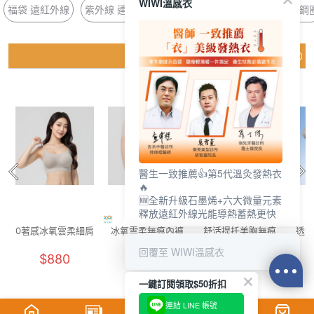
WIWI溫感衣
福袋 遠紅外線
紫外線 連帽
涼感 排汗
鞋墊 乳膠
長版 無鋼
猜你喜歡
醫生一致推薦👍第5代溫灸發熱衣
🔥
🆕全新升級石墨烯+六大微量元素
釋放遠紅外線光能導熱蓄熱更快
0著感冰氧雲柔細肩
冰氧雲柔無痕內褲
舒活提托美胸無痕
透氣
內衣(晨霧灰 F-F+)
(燕麥奶 F)
內衣(清新綠 女M-
花灰
回覆至 WIWI溫感衣
$880
$250
$880
2XL)
一鍵訂閱領取$50折扣
連結 LINE 帳號