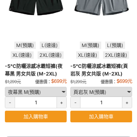
M(預購)
L(速達)
M(預購)
L(預購)
XL(速達)
2XL(速達)
XL(速達)
2XL(速達)
-5°C防曬涼感冰霸短褲(夜
-5°C防曬涼感冰霸短褲(頁
幕黑 男女共版 (M-2XL)
岩灰 男女共版 (M-2XL)
$
699
元
$
699
元
$
1,299
元
優惠價：
$
1,299
元
優惠價：
-
+
-
+
加入購物車
加入購物車