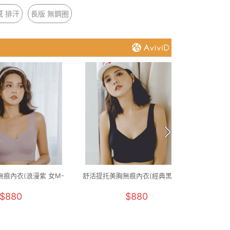
感 排汗
長版 無鋼圈
痕內衣(浪漫紫 女M-
舒活提托美胸無痕內衣(經典黑 女M-
石墨烯
2XL)
2XL)
$880
$880