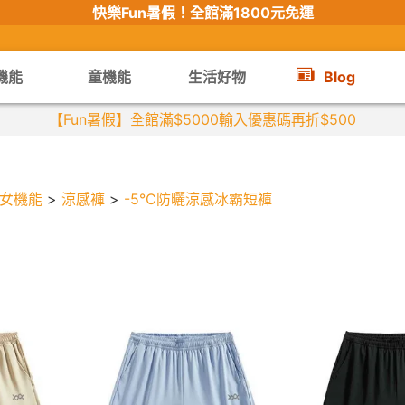
快樂Fun暑假！
全館滿1800元免運
機能
童機能
生活好物
Blog
【Fun暑假】全館滿$5000輸入優惠碼再折$500
女機能
>
涼感褲
>
-5°C防曬涼感冰霸短褲