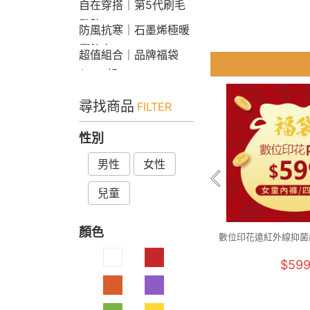
自在穿搭｜第5代刷毛
發熱Bra T
防風抗寒｜石墨烯極暖
衝鋒衣
超值組合｜品牌福袋
$599起
尋找商品
FILTER
性別
男性
女性
兒童
顏色
數位印花遠紅外線抑菌
件組 童90-1
$59