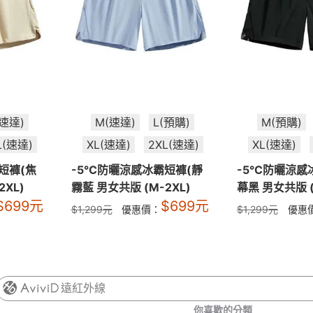
(速達)
M(速達)
L(預購)
M(預購)
L(速達)
XL(速達)
2XL(速達)
XL(速達)
短褲(焦
-5°C防曬涼感冰霸短褲(靜
-5°C防曬涼感
2XL)
霧藍 男女共版 (M-2XL)
幕黑 男女共版 (
$
699
元
$
699
元
$
1,299
元
優惠價：
$
1,299
元
優惠
遠紅外線
你喜歡的分類