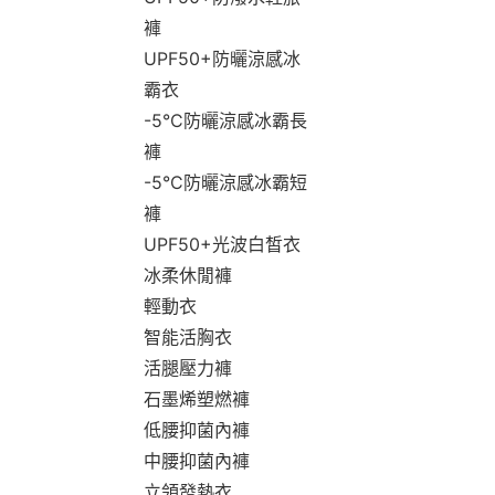
褲
UPF50+防曬涼感冰
霸衣
-5°C防曬涼感冰霸長
褲
-5°C防曬涼感冰霸短
褲
UPF50+光波白皙衣
冰柔休閒褲
輕動衣
智能活胸衣
活腿壓力褲
石墨烯塑燃褲
低腰抑菌內褲
中腰抑菌內褲
立領發熱衣