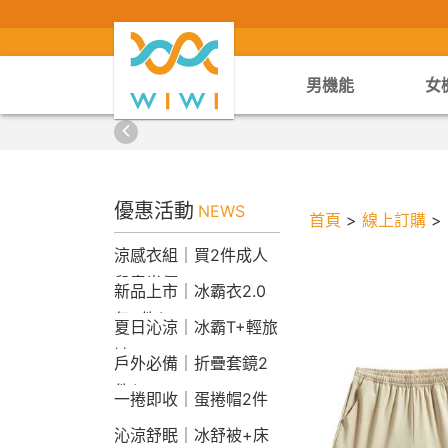
男機能
女
優惠活動
NEWS
首頁
>
線上訂購
>
涼感衣組｜買2件成人
兒童半價
新品上市｜冰霸衣2.0
任2件$2290
夏日沁涼｜冰霸T+輕旅
褲
戶外必備｜折疊套鏡2
件$1790
一捲即收｜蛋捲帽2件
1790
沁涼舒眠｜冰舒被+床