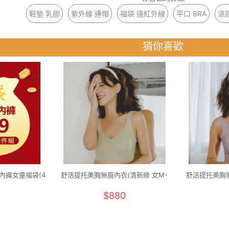
鞋墊 乳膠
紫外線 連帽
福袋 遠紅外線
平口 BRA
涼
猜你喜歡
內褲女童福袋(4
舒活提托美胸無痕內衣(清新綠 女M-
舒活提托美胸無
40)
2XL)
9
$880