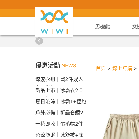
男機能
女
優惠活動
NEWS
首頁
>
線上訂購
>
涼感衣組｜買2件成人
兒童半價
新品上市｜冰霸衣2.0
任2件$2290
夏日沁涼｜冰霸T+輕旅
褲
戶外必備｜折疊套鏡2
件$1790
一捲即收｜蛋捲帽2件
1790
沁涼舒眠｜冰舒被+床