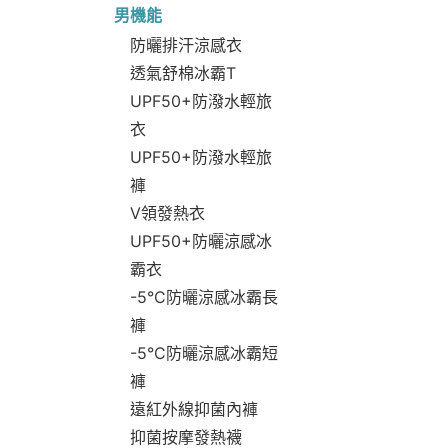
男機能
防曬排汗涼感衣
透氣舒棉冰霸T
UPF50+防潑水輕旅
衣
UPF50+防潑水輕旅
褲
V領發熱衣
UPF50+防曬涼感冰
霸衣
-5°C防曬涼感冰霸長
褲
-5°C防曬涼感冰霸短
褲
遠紅外線抑菌內褲
抑菌按摩發熱襪