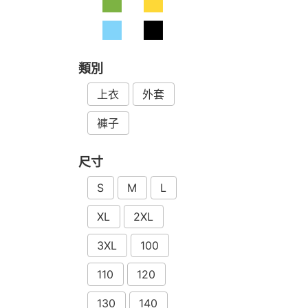
類別
上衣
外套
褲子
尺寸
S
M
L
XL
2XL
3XL
100
110
120
130
140