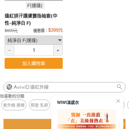
F(速達)
遠紅排汗護膚露指袖套(中
性-純淨白 F)
$
399
元
$
699
元
優惠價：
-
+
加入購物車
遠紅外線
你喜歡的分類
WIWI溫感衣
紫外線 連帽
鞋墊 乳膠
涼感 排汗
長版 無鋼圈
平口 BRA
猜你喜歡