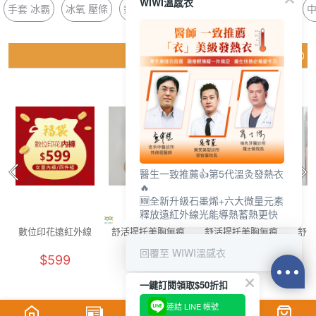
WIWI溫感衣
手套 冰霸
冰氧 壓條
針織 銀離子
冰晶 濕氣
胸墊 平口
中
猜你喜歡
醫生一致推薦👍第5代溫灸發熱衣
🔥
🆕全新升級石墨烯+六大微量元素
釋放遠紅外線光能導熱蓄熱更快
數位印花遠紅外線
舒活提托美胸無痕
舒活提托美胸無痕
舒活
抑菌內褲女童福袋
內衣(清新綠 女M-
內衣(浪漫紫 女M-
內衣
回覆至 WIWI溫感衣
$599
$880
$880
(4件組 童90-140)
2XL)
2XL)
一鍵訂閱領取$50折扣
連結 LINE 帳號