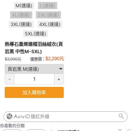
M(速達)
L(速達)
XL(速達)
2XL(速達)
3XL(速達)
4XL(速達)
5XL(速達)
熱導石墨烯連帽羽絲絨衣(頁
岩黑 中性M-5XL)
$
2,290
元
$
3,990
元
優惠價：
-
+
加入購物車
遠紅外線
你喜歡的分類