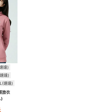
(速達)
(速達)
XL(速達)
輕旅衣
)
元