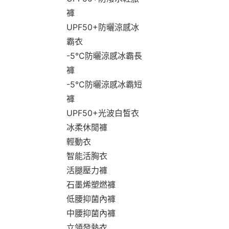
褲
UPF50+防曬涼感冰
霸衣
-5°C防曬涼感冰霸長
褲
-5°C防曬涼感冰霸短
褲
UPF50+光波白皙衣
冰柔休閒褲
輕動衣
智能活胸衣
活腿壓力褲
石墨烯塑燃褲
低腰抑菌內褲
中腰抑菌內褲
立領發熱衣