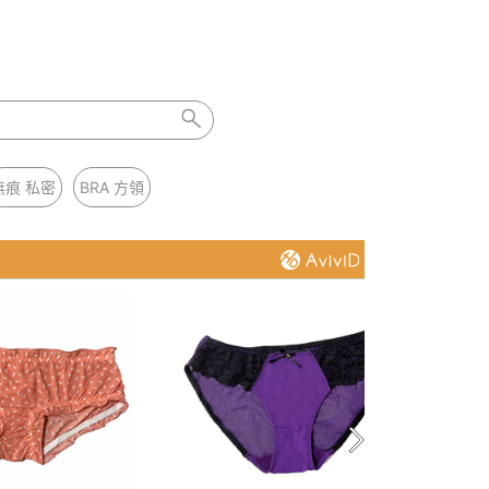
無痕 私密
BRA 方領