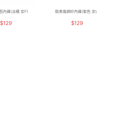
內褲(淡橘 女F)
歐美風網紗內褲(紫色 女L)
UPF
$129
$129