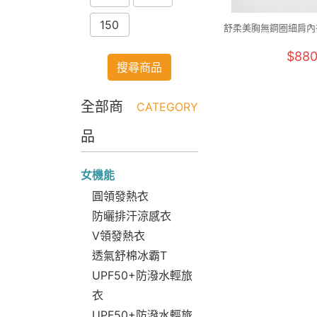
150
舒柔美胸無鋼圈細肩內衣
2XL)
$88
搜尋商品
全部商
CATEGORY
品
女機能
圓領發熱衣
防曬排汗涼感衣
V領發熱衣
透氣舒棉冰霸T
UPF50+防潑水輕旅
衣
UPF50+防潑水輕旅