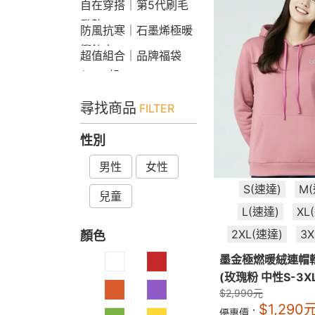
自在穿搭｜第5代刷毛
發熱Bra T
防風抗寒｜石墨烯極暖
衝鋒衣
超值組合｜品牌福袋
$599起
尋找商品
FILTER
性別
男性
女性
S(速達)
M
兒童
L(速達)
XL
2XL(速達)
3
顏色
墨金極燃暖絨連帽
(玫瑰粉 中性S-3XL
$
2,990
元
$
1,290
優惠價：