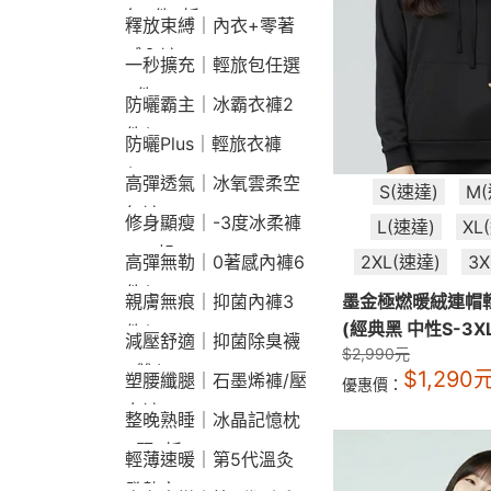
包2件9折
釋放束縛｜內衣+零著
感內褲
一秒擴充｜輕旅包任選
2件2190
防曬霸主｜冰霸衣褲2
件$1790
防曬Plus｜輕旅衣褲
$2190
高彈透氣｜冰氧雲柔空
S(速達)
M
氣褲
修身顯瘦｜-3度冰柔褲
L(速達)
XL
790起
2XL(速達)
3
高彈無勒｜0著感內褲6
件$1290
墨金極燃暖絨連帽
親膚無痕｜抑菌內褲3
(經典黑 中性S-3XL
件$790
減壓舒適｜抑菌除臭襪
$
2,990
元
3雙$660
$
1,290
塑腰纖腿｜石墨烯褲/壓
優惠價：
力褲
整晚熟睡｜冰晶記憶枕
2顆9折
輕薄速暖｜第5代溫灸
發熱衣