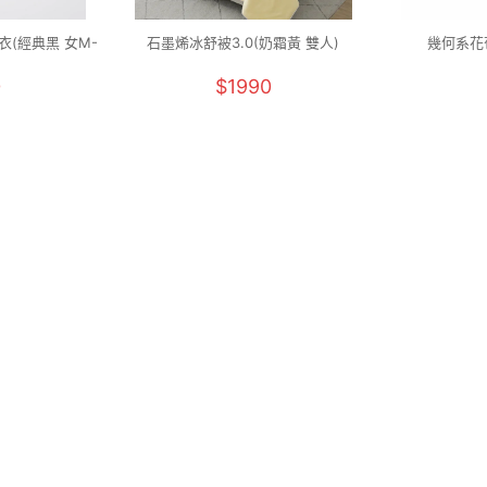
(經典黑 女M-
石墨烯冰舒被3.0(奶霜黃 雙人)
幾何系花苞
0
$1990