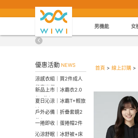
男機能
女
優惠活動
NEWS
首頁
>
線上訂購
>
涼感衣組｜買2件成人
兒童半價
新品上市｜冰霸衣2.0
任2件$2290
夏日沁涼｜冰霸T+輕旅
褲
戶外必備｜折疊套鏡2
件$1790
一捲即收｜蛋捲帽2件
1790
沁涼舒眠｜冰舒被+床