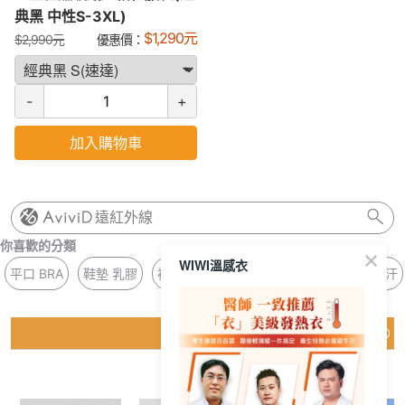
典黑 中性S-3XL)
$
1,290
元
$
2,990
元
優惠價：
-
+
加入購物車
遠紅外線
你喜歡的分類
WIWI溫感衣
平口 BRA
鞋墊 乳膠
福袋 遠紅外線
紫外線 連帽
涼感 排汗
猜你喜歡