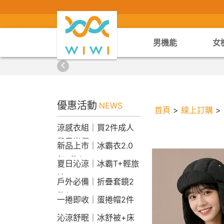
男機能
女
優惠活動
NEWS
首頁
>
線上訂購
>
涼感衣組｜買2件成人
兒童半價
新品上市｜冰霸衣2.0
任2件$2290
夏日沁涼｜冰霸T+輕旅
褲
戶外必備｜折疊套鏡2
件$1790
一捲即收｜蛋捲帽2件
1790
沁涼舒眠｜冰舒被+床