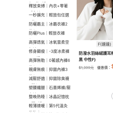
包2件9折
釋放束縛｜內衣+零著
感內褲
一秒擴充｜輕旅包任選
2件2190
防曬霸主｜冰霸衣褲2
件$1790
防曬Plus｜輕旅衣褲
$2190
高彈透氣｜冰氧雲柔空
F(速達)
氣褲
修身顯瘦｜-3度冰柔褲
防潑水羽絲絨護耳
790起
黑 中性F)
高彈無勒｜0著感內褲6
件$1290
$
1,399
元
優惠價：
親膚無痕｜抑菌內褲3
件$790
減壓舒適｜抑菌除臭襪
3雙$660
塑腰纖腿｜石墨烯褲/壓
力褲
整晚熟睡｜冰晶記憶枕
2顆9折
輕薄速暖｜第5代溫灸
發熱衣