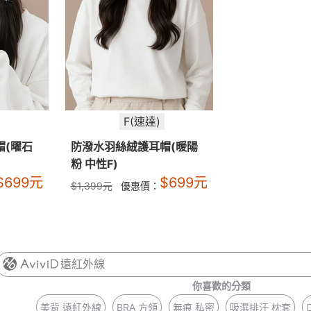
F(速達)
帽(曜石
防潑水羽絲絨護耳帽(暖陽
粉 中性F)
$
699
元
$
699
元
$
1,399
元
優惠價：
遠紅外線
你喜歡的分類
美背 遠紅外線
BRA 方領
無痕 私密
吸濕排汗 枕套