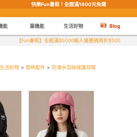
快樂Fun暑假！
全館滿1800元免運
機能
童機能
生活好物
Blog
【Fun暑假】全館滿$5000輸入優惠碼再折$500
生活好物
>
發熱配件
>
防潑水羽絲絨護耳帽