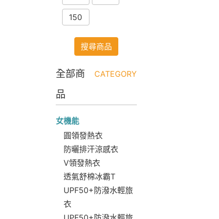
150
搜尋商品
全部商
CATEGORY
品
女機能
圓領發熱衣
防曬排汗涼感衣
V領發熱衣
透氣舒棉冰霸T
UPF50+防潑水輕旅
衣
UPF50+防潑水輕旅