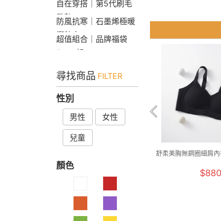
自在穿搭｜第5代刷毛
發熱Bra T
防風抗寒｜石墨烯極暖
衝鋒衣
超值組合｜品牌福袋
$599起
尋找商品
FILTER
性別
男性
女性
兒童
舒柔美胸無鋼圈細肩內衣
2XL)
顏色
$88