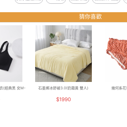
猜你喜歡
(經典黑 女M-
石墨烯冰舒被3.0(奶霜黃 雙人)
幾何系花苞
0
$1990