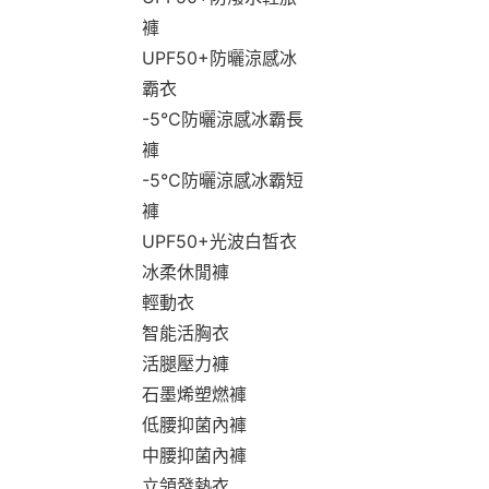
褲
UPF50+防曬涼感冰
霸衣
-5°C防曬涼感冰霸長
褲
-5°C防曬涼感冰霸短
褲
UPF50+光波白皙衣
冰柔休閒褲
輕動衣
智能活胸衣
活腿壓力褲
石墨烯塑燃褲
低腰抑菌內褲
中腰抑菌內褲
立領發熱衣