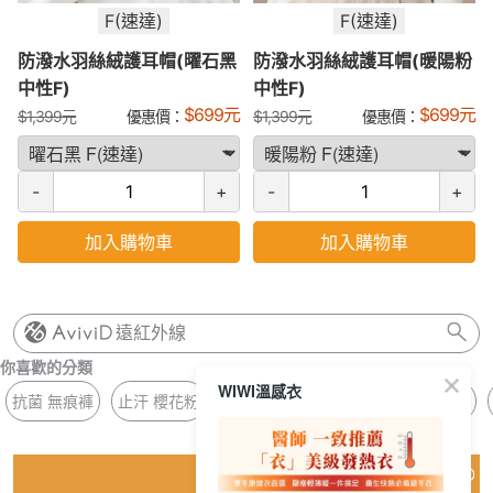
F(速達)
F(速達)
防潑水羽絲絨護耳帽(曜石黑
防潑水羽絲絨護耳帽(暖陽粉
中性F)
中性F)
$
699
元
$
699
元
$
1,399
元
優惠價：
$
1,399
元
優惠價：
-
+
-
+
加入購物車
加入購物車
遠紅外線
你喜歡的分類
WIWI溫感衣
抗菌 無痕褲
止汗 櫻花粉
月牙 杯墊
花邊 抗菌
長版 方領
猜你喜歡