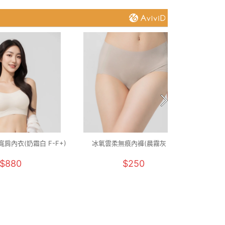
肩內衣(奶霜白 F-F+)
冰氧雲柔無痕內褲(晨霧灰 F)
石墨烯
$880
$250