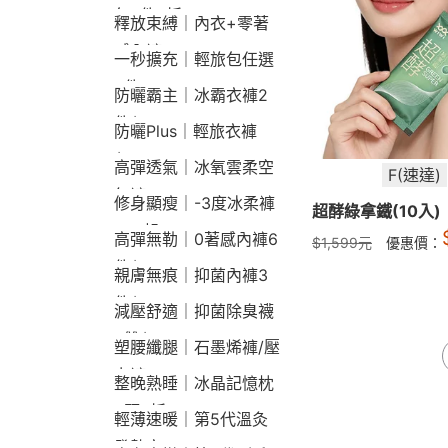
包2件9折
釋放束縛｜內衣+零著
感內褲
一秒擴充｜輕旅包任選
2件2190
防曬霸主｜冰霸衣褲2
件$1790
防曬Plus｜輕旅衣褲
$2190
高彈透氣｜冰氧雲柔空
F(速達)
氣褲
修身顯瘦｜-3度冰柔褲
超酵綠拿鐵(10入)
790起
高彈無勒｜0著感內褲6
$
1,599
元
優惠價：
件$1290
親膚無痕｜抑菌內褲3
件$790
減壓舒適｜抑菌除臭襪
3雙$660
塑腰纖腿｜石墨烯褲/壓
力褲
整晚熟睡｜冰晶記憶枕
2顆9折
輕薄速暖｜第5代溫灸
發熱衣