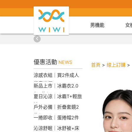
男機能
女
優惠活動
NEWS
首頁
>
線上訂購
>
涼感衣組｜買2件成人
兒童半價
新品上市｜冰霸衣2.0
任2件$2290
夏日沁涼｜冰霸T+輕旅
褲
戶外必備｜折疊套鏡2
件$1790
一捲即收｜蛋捲帽2件
1790
沁涼舒眠｜冰舒被+床