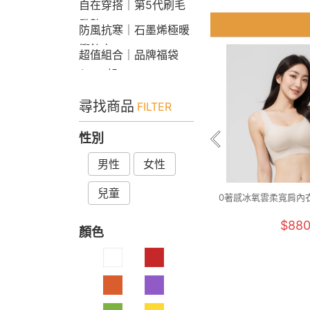
自在穿搭｜第5代刷毛
發熱Bra T
防風抗寒｜石墨烯極暖
衝鋒衣
超值組合｜品牌福袋
$599起
尋找商品
FILTER
性別
男性
女性
兒童
0著感冰氧雲柔寬肩內衣(
$88
顏色