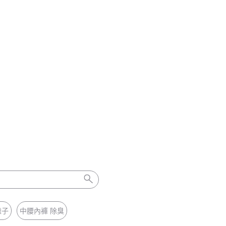
離子
中腰內褲 除臭