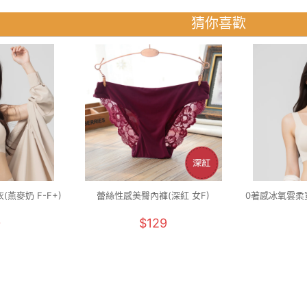
猜你喜歡
燕麥奶 F-F+)
蕾絲性感美臀內褲(深紅 女F)
0著感冰氧雲柔寬
0
$129