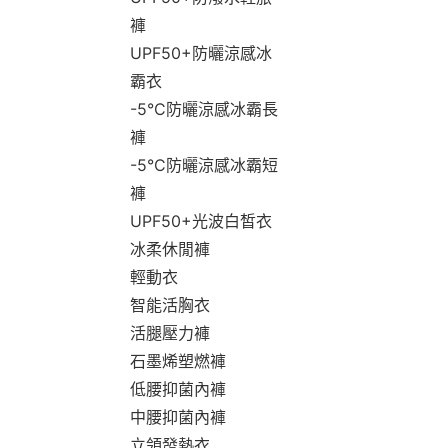
褲
UPF50+防曬涼感冰
霸衣
-5°C防曬涼感冰霸長
褲
-5°C防曬涼感冰霸短
褲
UPF50+光波白皙衣
冰柔休閒褲
輕動衣
智能活胸衣
活腿壓力褲
石墨烯塑燃褲
低腰抑菌內褲
中腰抑菌內褲
立領發熱衣