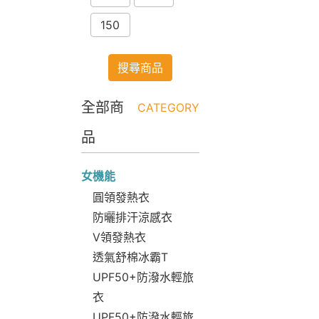
150
搜尋商品
全部商
CATEGORY
品
女機能
圓領發熱衣
防曬排汗涼感衣
V領發熱衣
透氣舒棉冰霸T
UPF50+防潑水輕旅
衣
UPF50+防潑水輕旅