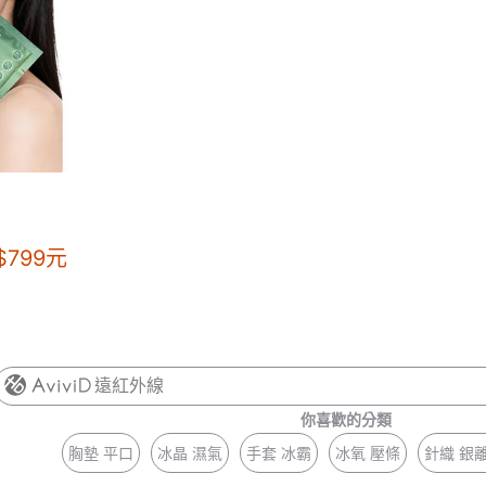
$
799
元
遠紅外線
你喜歡的分類
胸墊 平口
冰晶 濕氣
手套 冰霸
冰氧 壓條
針織 銀